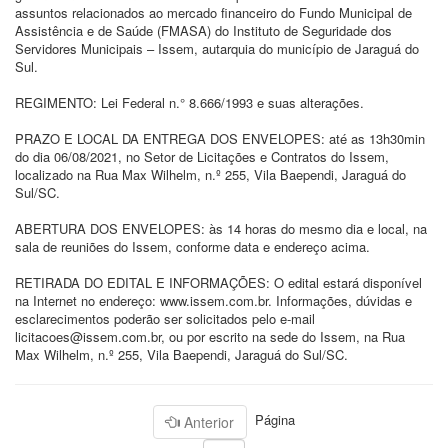
assuntos relacionados ao mercado financeiro do Fundo Municipal de
Assistência e de Saúde (FMASA) do Instituto de Seguridade dos
Servidores Municipais – Issem, autarquia do município de Jaraguá do
Sul.
REGIMENTO: Lei Federal n.° 8.666/1993 e suas alterações.
PRAZO E LOCAL DA ENTREGA DOS ENVELOPES: até as 13h30min
do dia 06/08/2021, no Setor de Licitações e Contratos do Issem,
localizado na Rua Max Wilhelm, n.º 255, Vila Baependi, Jaraguá do
Sul/SC.
ABERTURA DOS ENVELOPES: às 14 horas do mesmo dia e local, na
sala de reuniões do Issem, conforme data e endereço acima.
RETIRADA DO EDITAL E INFORMAÇÕES: O edital estará disponível
na Internet no endereço: www.issem.com.br. Informações, dúvidas e
esclarecimentos poderão ser solicitados pelo e-mail
licitacoes@issem.com.br, ou por escrito na sede do Issem, na Rua
Max Wilhelm, n.º 255, Vila Baependi, Jaraguá do Sul/SC.
Página
Anterior