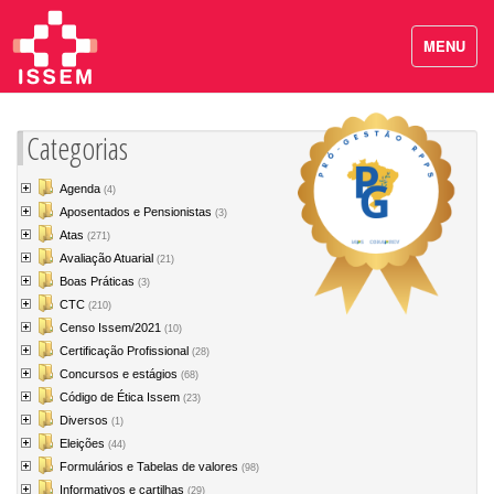
MENU
Categorias
Agenda
(4)
Aposentados e Pensionistas
(3)
Atas
(271)
Avaliação Atuarial
(21)
Boas Práticas
(3)
CTC
(210)
Censo Issem/2021
(10)
Certificação Profissional
(28)
Concursos e estágios
(68)
Código de Ética Issem
(23)
Diversos
(1)
Eleições
(44)
Formulários e Tabelas de valores
(98)
Informativos e cartilhas
(29)