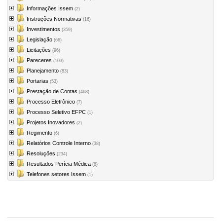
Informações Issem
(2)
Instruções Normativas
(16)
Investimentos
(359)
Legislação
(66)
Licitações
(96)
Pareceres
(103)
Planejamento
(83)
Portarias
(53)
Prestação de Contas
(468)
Processo Eletrônico
(7)
Processo Seletivo EFPC
(1)
Projetos Inovadores
(2)
Regimento
(6)
Relatórios Controle Interno
(38)
Resoluções
(234)
Resultados Perícia Médica
(8)
Telefones setores Issem
(1)