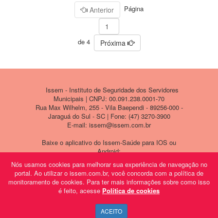
Página
Anterior
de 4
Próxima
Issem - Instituto de Seguridade dos Servidores
Municipais | CNPJ: 00.091.238.0001-70
Rua Max Wilhelm, 255 - Vila Baependi - 89256-000 -
Jaraguá do Sul - SC | Fone: (47) 3270-3900
E-mail: issem@issem.com.br
Baixe o aplicativo do Issem-Saúde para IOS ou
Android:
Nós usamos cookies para melhorar sua experiência de navegação no
portal. Ao utilizar o issem.com.br, você concorda com a política de
monitoramento de cookies. Para ter mais informações sobre como isso
é feito, acesse
Política de cookies
ACEITO