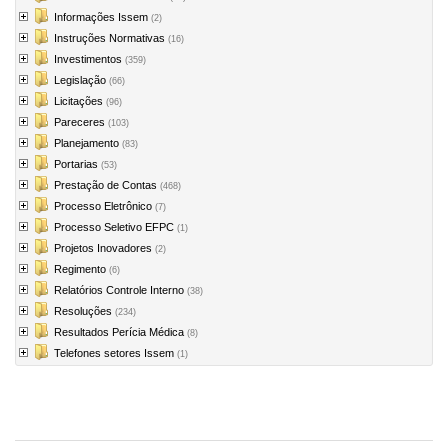
Informações Issem
(2)
Instruções Normativas
(16)
Investimentos
(359)
Legislação
(66)
Licitações
(96)
Pareceres
(103)
Planejamento
(83)
Portarias
(53)
Prestação de Contas
(468)
Processo Eletrônico
(7)
Processo Seletivo EFPC
(1)
Projetos Inovadores
(2)
Regimento
(6)
Relatórios Controle Interno
(38)
Resoluções
(234)
Resultados Perícia Médica
(8)
Telefones setores Issem
(1)