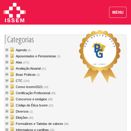
MENU
Categorias
Agenda
(4)
Aposentados e Pensionistas
(3)
Atas
(271)
Avaliação Atuarial
(21)
Boas Práticas
(3)
CTC
(210)
Censo Issem/2021
(10)
Certificação Profissional
(28)
Concursos e estágios
(68)
Código de Ética Issem
(23)
Diversos
(1)
Eleições
(44)
Formulários e Tabelas de valores
(98)
Informativos e cartilhas
(29)