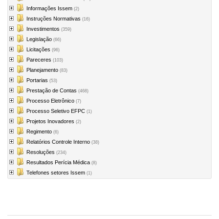
Informações Issem
(2)
Instruções Normativas
(16)
Investimentos
(359)
Legislação
(66)
Licitações
(96)
Pareceres
(103)
Planejamento
(83)
Portarias
(53)
Prestação de Contas
(468)
Processo Eletrônico
(7)
Processo Seletivo EFPC
(1)
Projetos Inovadores
(2)
Regimento
(6)
Relatórios Controle Interno
(38)
Resoluções
(234)
Resultados Perícia Médica
(8)
Telefones setores Issem
(1)