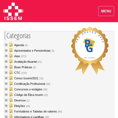
MENU
Categorias
Agenda
(4)
Aposentados e Pensionistas
(3)
Atas
(271)
Avaliação Atuarial
(21)
Boas Práticas
(3)
CTC
(210)
Censo Issem/2021
(10)
Certificação Profissional
(28)
Concursos e estágios
(68)
Código de Ética Issem
(23)
Diversos
(1)
Eleições
(44)
Formulários e Tabelas de valores
(98)
Informativos e cartilhas
(29)