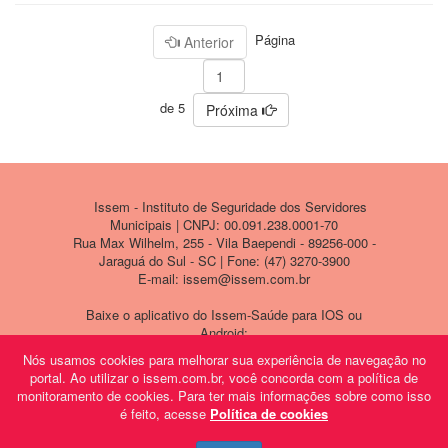
Página
Anterior
de 5
Próxima
Issem - Instituto de Seguridade dos Servidores
Municipais | CNPJ: 00.091.238.0001-70
Rua Max Wilhelm, 255 - Vila Baependi - 89256-000 -
Jaraguá do Sul - SC | Fone: (47) 3270-3900
E-mail: issem@issem.com.br
Baixe o aplicativo do Issem-Saúde para IOS ou
Android:
Nós usamos cookies para melhorar sua experiência de navegação no
portal. Ao utilizar o issem.com.br, você concorda com a política de
monitoramento de cookies. Para ter mais informações sobre como isso
é feito, acesse
Política de cookies