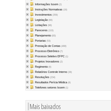
Informações Issem
(2)
Instruções Normativas
(16)
Investimentos
(359)
Legislação
(66)
Licitações
(96)
Pareceres
(103)
Planejamento
(83)
Portarias
(53)
Prestação de Contas
(468)
Processo Eletrônico
(7)
Processo Seletivo EFPC
(1)
Projetos Inovadores
(2)
Regimento
(6)
Relatórios Controle Interno
(38)
Resoluções
(234)
Resultados Perícia Médica
(8)
Telefones setores Issem
(1)
Mais baixados