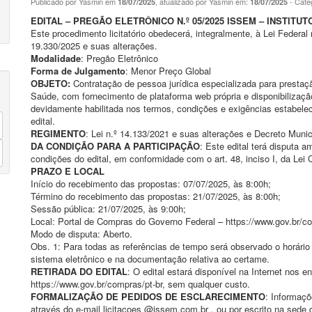
Publicado por Yasmin em
, atualizado por Yasmin em:
- Cate
18/07/2025
18/07/2025
EDITAL – PREGÃO ELETRÔNICO N.º 05/2025 ISSEM – INSTIT
Este procedimento licitatório obedecerá, integralmente, à Lei Federal
19.330/2025 e suas alterações.
Modalidade
: Pregão Eletrônico
Forma de Julgamento
: Menor Preço Global
OBJETO:
Contratação de pessoa jurídica especializada para prestaçã
Saúde, com fornecimento de plataforma web própria e disponibilizaçã
devidamente habilitada nos termos, condições e exigências estabel
edital.
REGIMENTO
: Lei n.º 14.133/2021 e suas alterações e Decreto Munic
DA CONDIÇÃO PARA A PARTICIPAÇÃO
: Este edital terá disputa 
condições do edital, em conformidade com o art. 48, inciso I, da Lei
PRAZO E LOCAL
Início do recebimento das propostas: 07/07/2025, às 8:00h;
Término do recebimento das propostas: 21/07/2025, às 8:00h;
Sessão pública: 21/07/2025, às 9:00h;
Local: Portal de Compras do Governo Federal – https://www.gov.br/c
Modo de disputa: Aberto.
Obs. 1: Para todas as referências de tempo será observado o horário 
sistema eletrônico e na documentação relativa ao certame.
RETIRADA DO EDITAL
: O edital estará disponível na Internet nos
https://www.gov.br/compras/pt-br, sem qualquer custo.
FORMALIZAÇÃO DE PEDIDOS DE ESCLARECIMENTO
: Informaçõ
através do e-mail licitacoes @issem.com.br , ou por escrito na sede