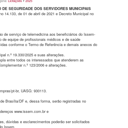
goria:
Licitações
2025
UTO DE SEGURIDADE DOS SERVIDORES MUNICIPAIS
 no 14.133, de 01 de abril de 2021 e Decreto Municipal no
o de serviço de telemedicina aos beneficiários do Issem-
o de equipe de profissionais médicos e de saúde
ecidas conforme o Termo de Referência e demais anexos do
ipal n.º 19.330/2025 e suas alterações.
ampla entre todos os interessados que atenderem as
 Complementar n.º 123/2006 e alterações.
ompras/pt-br, UASG: 930113.
de Brasília/DF e, dessa forma, serão registradas no
 endereços www.issem.com.br e
es, dúvidas e esclarecimentos poderão ser solicitados
 do Issem.