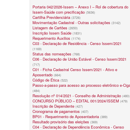
Portaria 042/2026-Issem – Anexo I – Rol de cobertura do
Issem-Saúde com precificação
(5636)
Cartilha Previdenciária
(3726)
Movimentação Cadastral - Outras solicitações
(3142)
Listagem de Cartões
(2650)
Inscrição Issem Saúde
(1831)
Requerimento Auxilios
(1174)
C03 - Declaração de Residência - Censo Issem/2021
(1169)
Status das nomeações
(768)
C06 - Declaração de União Estável - Censo Issem/2021
(717)
C01 - Ficha Cadastral Censo Issem/2021 - Ativo e
Aposentado
(664)
Código de Ética
(522)
Passo-a-passo para acesso ao processo eletrônico e-Cig
(484)
Resolução nº 014/2021 - Conselho de Administração
(480)
CONCURSO PÚBLICO – EDITAL 001/2024/ISSEM
(479)
Inscrição de Dependente
(427)
Cronograma de pagamentos
(407)
BP01 - Requerimento de Aposentadoria
(389)
Resultado provisório das eleições
(369)
C04 - Declaração de Dependência Econômica - Censo