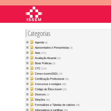
Categorias
Agenda
(4)
Aposentados e Pensionistas
(3)
Atas
(271)
Avaliação Atuarial
(21)
Boas Práticas
(3)
CTC
(210)
Censo Issem/2021
(10)
Certificação Profissional
(28)
Concursos e estágios
(68)
Código de Ética Issem
(23)
Diversos
(1)
Eleições
(44)
Formulários e Tabelas de valores
(98)
Informativos e cartilhas
(29)