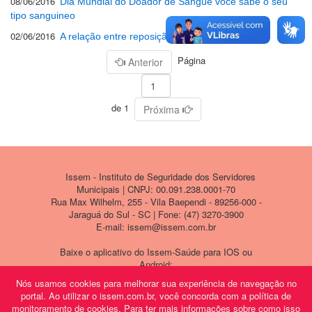
08/06/2016
Dia Mundial do Doador de Sangue voce sabe o seu
tipo sanguineo
02/06/2016
A relação entre reposição hormonal e câncer
Página
Anterior
de 1
Próxima
Issem - Instituto de Seguridade dos Servidores
Municipais | CNPJ: 00.091.238.0001-70
Rua Max Wilhelm, 255 - Vila Baependi - 89256-000 -
Jaraguá do Sul - SC | Fone: (47) 3270-3900
E-mail: issem@issem.com.br
Baixe o aplicativo do Issem-Saúde para IOS ou
Android:
Nós usamos cookies para melhorar sua experiência de navegação no
portal. Ao utilizar o issem.com.br, você concorda com a política de
monitoramento de cookies. Para ter mais informações sobre como isso