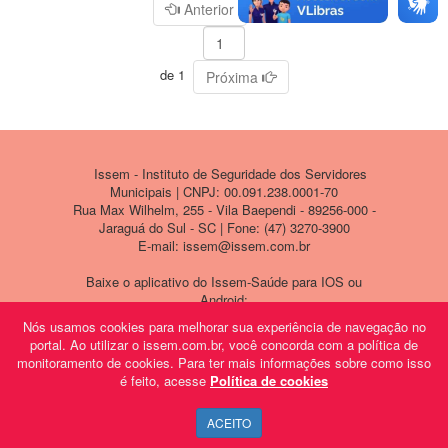
Página
Anterior
de 1
Próxima
Issem - Instituto de Seguridade dos Servidores
Municipais | CNPJ: 00.091.238.0001-70
Rua Max Wilhelm, 255 - Vila Baependi - 89256-000 -
Jaraguá do Sul - SC | Fone: (47) 3270-3900
E-mail: issem@issem.com.br
Baixe o aplicativo do Issem-Saúde para IOS ou
Android:
Nós usamos cookies para melhorar sua experiência de navegação no
portal. Ao utilizar o issem.com.br, você concorda com a política de
monitoramento de cookies. Para ter mais informações sobre como isso
é feito, acesse
Política de cookies
ACEITO