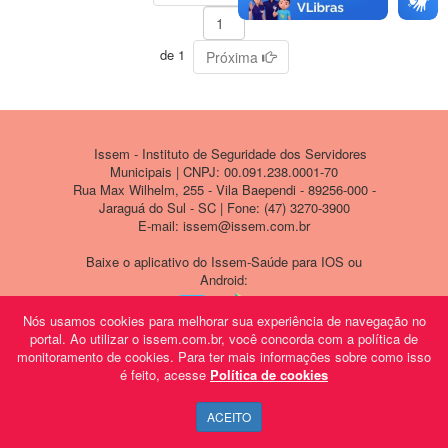
de 1
Próxima
Issem - Instituto de Seguridade dos Servidores
Municipais | CNPJ: 00.091.238.0001-70
Rua Max Wilhelm, 255 - Vila Baependi - 89256-000 -
Jaraguá do Sul - SC | Fone: (47) 3270-3900
E-mail: issem@issem.com.br
Baixe o aplicativo do Issem-Saúde para IOS ou
Android:
Nós usamos cookies para melhorar sua experiência de navegação no
portal. Ao utilizar o issem.com.br, você concorda com a política de
monitoramento de cookies. Para ter mais informações sobre como isso
é feito, acesse
Política de cookies
ACEITO