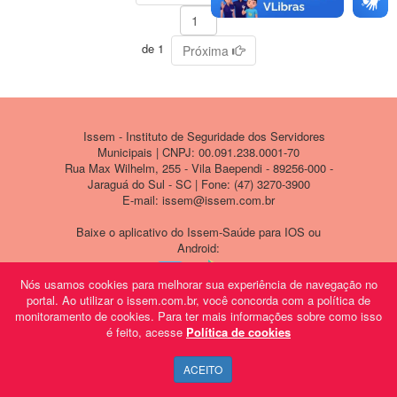
de 1
Próxima
Issem - Instituto de Seguridade dos Servidores
Municipais | CNPJ: 00.091.238.0001-70
Rua Max Wilhelm, 255 - Vila Baependi - 89256-000 -
Jaraguá do Sul - SC | Fone: (47) 3270-3900
E-mail: issem@issem.com.br
Baixe o aplicativo do Issem-Saúde para IOS ou
Android:
Nós usamos cookies para melhorar sua experiência de navegação no
portal. Ao utilizar o issem.com.br, você concorda com a política de
monitoramento de cookies. Para ter mais informações sobre como isso
é feito, acesse
Política de cookies
ACEITO