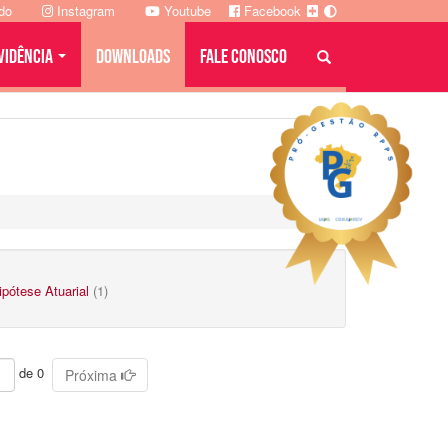
ado
Instagram
Youtube
Facebook
VIDÊNCIA
DOWNLOADS
FALE CONOSCO
ipótese Atuarial
(1)
de 0
Próxima