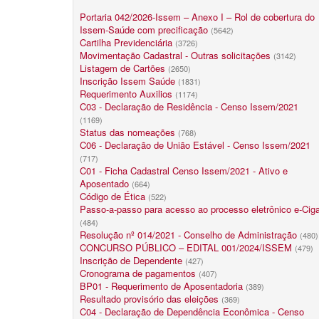
Portaria 042/2026-Issem – Anexo I – Rol de cobertura do
Issem-Saúde com precificação
(5642)
Cartilha Previdenciária
(3726)
Movimentação Cadastral - Outras solicitações
(3142)
Listagem de Cartões
(2650)
Inscrição Issem Saúde
(1831)
Requerimento Auxilios
(1174)
C03 - Declaração de Residência - Censo Issem/2021
(1169)
Status das nomeações
(768)
C06 - Declaração de União Estável - Censo Issem/2021
(717)
C01 - Ficha Cadastral Censo Issem/2021 - Ativo e
Aposentado
(664)
Código de Ética
(522)
Passo-a-passo para acesso ao processo eletrônico e-Cig
(484)
Resolução nº 014/2021 - Conselho de Administração
(480)
CONCURSO PÚBLICO – EDITAL 001/2024/ISSEM
(479)
Inscrição de Dependente
(427)
Cronograma de pagamentos
(407)
BP01 - Requerimento de Aposentadoria
(389)
Resultado provisório das eleições
(369)
C04 - Declaração de Dependência Econômica - Censo