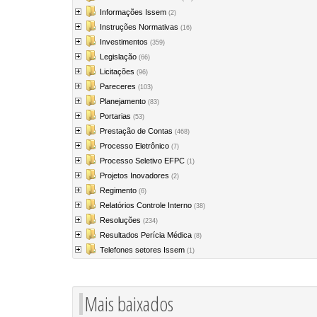
Informações Issem
(2)
Instruções Normativas
(16)
Investimentos
(359)
Legislação
(66)
Licitações
(96)
Pareceres
(103)
Planejamento
(83)
Portarias
(53)
Prestação de Contas
(468)
Processo Eletrônico
(7)
Processo Seletivo EFPC
(1)
Projetos Inovadores
(2)
Regimento
(6)
Relatórios Controle Interno
(38)
Resoluções
(234)
Resultados Perícia Médica
(8)
Telefones setores Issem
(1)
Mais baixados