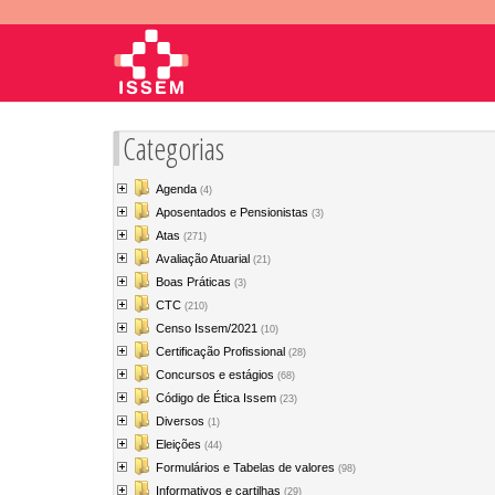
Categorias
Agenda
(4)
Aposentados e Pensionistas
(3)
Atas
(271)
Avaliação Atuarial
(21)
Boas Práticas
(3)
CTC
(210)
Censo Issem/2021
(10)
Certificação Profissional
(28)
Concursos e estágios
(68)
Código de Ética Issem
(23)
Diversos
(1)
Eleições
(44)
Formulários e Tabelas de valores
(98)
Informativos e cartilhas
(29)