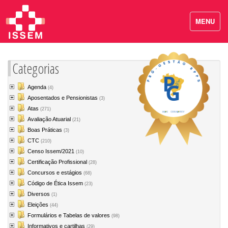
MENU
Categorias
Agenda
(4)
Aposentados e Pensionistas
(3)
Atas
(271)
Avaliação Atuarial
(21)
Boas Práticas
(3)
CTC
(210)
Censo Issem/2021
(10)
Certificação Profissional
(28)
Concursos e estágios
(68)
Código de Ética Issem
(23)
Diversos
(1)
Eleições
(44)
Formulários e Tabelas de valores
(98)
Informativos e cartilhas
(29)