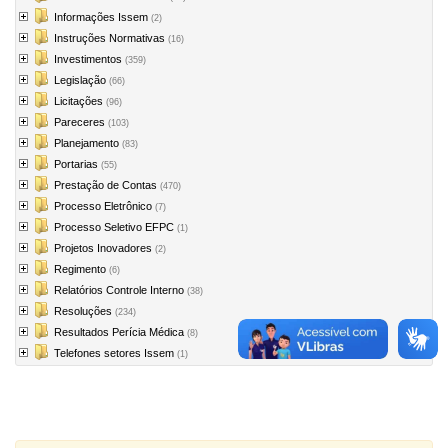
Informações Issem
(2)
Instruções Normativas
(16)
Investimentos
(359)
Legislação
(66)
Licitações
(96)
Pareceres
(103)
Planejamento
(83)
Portarias
(55)
Prestação de Contas
(470)
Processo Eletrônico
(7)
Processo Seletivo EFPC
(1)
Projetos Inovadores
(2)
Regimento
(6)
Relatórios Controle Interno
(38)
Resoluções
(234)
Resultados Perícia Médica
(8)
Telefones setores Issem
(1)