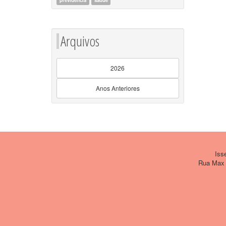
previdencia
saude
Arquivos
2026
Anos Anteriores
Issem
Rua Max W