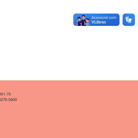
001-70
 3270-3900