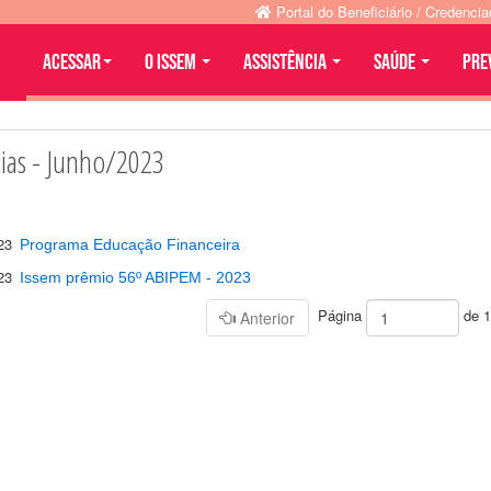
Portal do Beneficiário / Credenci
Acessar
O ISSEM
ASSISTÊNCIA
SAÚDE
PRE
cias - Junho/2023
023
Programa Educação Financeira
023
Issem prêmio 56º ABIPEM - 2023
Página
de 
Anterior