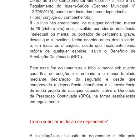
Conforme a Lei Complementar Municipal n.º 217/2018 e o
Regulamento do Issem-Saúde (Decreto Municipal nº
12.796/2019), podem ser incluídos como dependente:
I - o(a) cônjuge ou companheiro(a);
II - o filho não emancipado, de qualquer condição, menor
de 28 (vinte e oito) anos, inválido, portador de deficiência
intelectual ou mental ou portador de deficiência grave,
desde que a invalidez tenha ocorrido antes dessa idade,
e, em todas as situações, desde que inexistente renda
própria de qualquer espécie, salvo o Benefício de
Prestação Continuada (BPC).
Para esse fim equiparam-se a filho o menor sob guarda
para fins de adoção e o enteado e o menor tutelado
mediante declaração do segurado e desde que
comprovada a dependência econômica e a inexistência
de renda própria de qualquer espécie, salvo o Benefício
de Prestação Continuada (BPC), na forma estabelecida
em regulamento.
Como solicitar inclusão de dependente?
A solicitação de inclusão de dependente é feita pelo