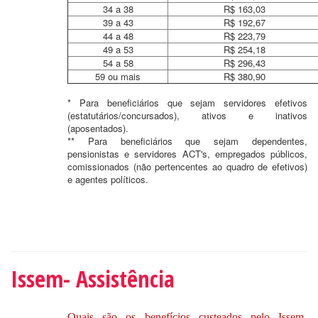
34 a 38
R$ 163,03
39 a 43
R$ 192,67
44 a 48
R$ 223,79
49 a 53
R$ 254,18
54 a 58
R$ 296,43
59 ou mais
R$ 380,90
* Para beneficiários que sejam servidores efetivos
(estatutários/concursados), ativos e inativos
(aposentados).
** Para beneficiários que sejam dependentes,
pensionistas e servidores ACT's, empregados públicos,
comissionados (não pertencentes ao quadro de efetivos)
e agentes políticos.
Issem- Assistência
Quais são os benefícios custeados pelo Issem-