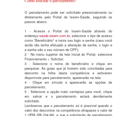
Como solicitar o parcelamento?
O parcelamento pode ser solicitado presencialmente ou
diretamente pelo Portal do Issem-Saúde, seguindo os
passos abaixo:
1 - Acesse o Portal do Issem-Saúde através do
endereço
saude.issem.com.br
, selecione o tipo de acesso
como "Beneficiário" e insira seu login e senha (caso você
ainda não tenha efetuado a alteração de senha, o login e
a senha são o seu número de CPF);
2 - No menu superior da tela inicial do Portal, selecione
Financiamento > Solicitar;
3 - Selecione o nome do beneficiário e clique em
pesquisar. As guias que já tiverem sido conciliadas para
desconto na folha desta competência e estiverem
disponíveis para parcelamento, aparecerão na tela;
4 - Clique em simular e aparecerão as opções de
parcelamento;
5 - Selecione a opção mais vantajosa para você, clique
em salvar e o parcelamento estará devidamente
solicitado.
Lembramos que o parcelamento só é possível quando o
valor dos descontos na competência ultrapasse o valor de
1 UPM (R$ 234,89), e que a solicitação de parcelamento