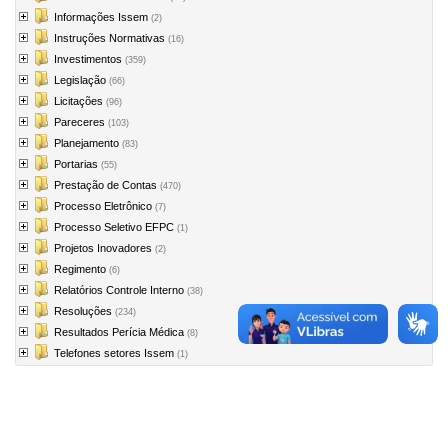
Informações Issem
(2)
Instruções Normativas
(16)
Investimentos
(359)
Legislação
(66)
Licitações
(96)
Pareceres
(103)
Planejamento
(83)
Portarias
(55)
Prestação de Contas
(470)
Processo Eletrônico
(7)
Processo Seletivo EFPC
(1)
Projetos Inovadores
(2)
Regimento
(6)
Relatórios Controle Interno
(38)
Resoluções
(234)
Resultados Perícia Médica
(8)
Telefones setores Issem
(1)