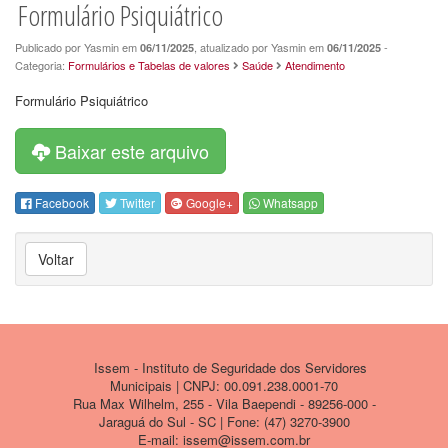
Formulário Psiquiátrico
Publicado por Yasmin em
, atualizado por Yasmin em
-
06/11/2025
06/11/2025
Categoria:
Formulários e Tabelas de valores
Saúde
Atendimento
Formulário Psiquiátrico
Baixar este arquivo
Facebook
Twitter
Google+
Whatsapp
Voltar
Issem - Instituto de Seguridade dos Servidores
Municipais | CNPJ: 00.091.238.0001-70
Rua Max Wilhelm, 255 - Vila Baependi - 89256-000 -
Jaraguá do Sul - SC | Fone: (47) 3270-3900
E-mail: issem@issem.com.br