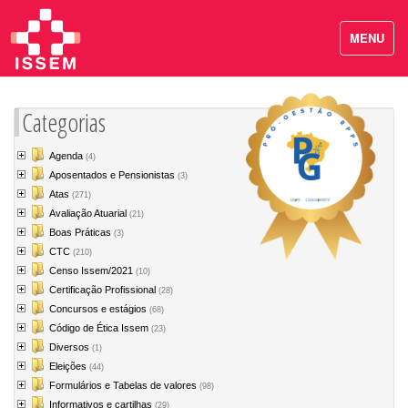
MENU
Categorias
Agenda
(4)
Aposentados e Pensionistas
(3)
Atas
(271)
Avaliação Atuarial
(21)
Boas Práticas
(3)
CTC
(210)
Censo Issem/2021
(10)
Certificação Profissional
(28)
Concursos e estágios
(68)
Código de Ética Issem
(23)
Diversos
(1)
Eleições
(44)
Formulários e Tabelas de valores
(98)
Informativos e cartilhas
(29)