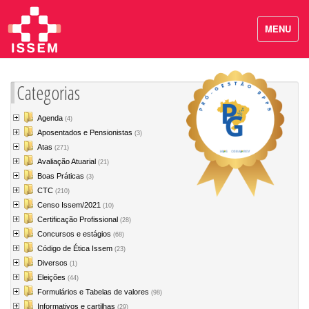
MENU
Categorias
Agenda
(4)
Aposentados e Pensionistas
(3)
Atas
(271)
Avaliação Atuarial
(21)
Boas Práticas
(3)
CTC
(210)
Censo Issem/2021
(10)
Certificação Profissional
(28)
Concursos e estágios
(68)
Código de Ética Issem
(23)
Diversos
(1)
Eleições
(44)
Formulários e Tabelas de valores
(98)
Informativos e cartilhas
(29)