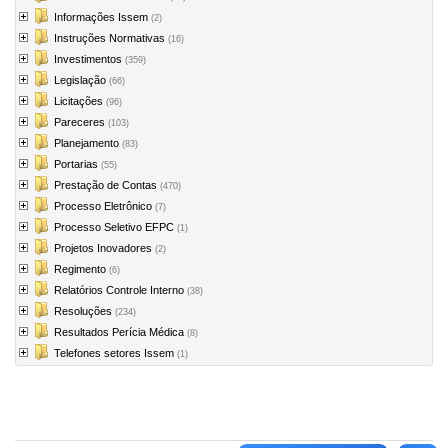
Informações Issem
(2)
Instruções Normativas
(16)
Investimentos
(359)
Legislação
(66)
Licitações
(96)
Pareceres
(103)
Planejamento
(83)
Portarias
(55)
Prestação de Contas
(470)
Processo Eletrônico
(7)
Processo Seletivo EFPC
(1)
Projetos Inovadores
(2)
Regimento
(6)
Relatórios Controle Interno
(38)
Resoluções
(234)
Resultados Perícia Médica
(8)
Telefones setores Issem
(1)