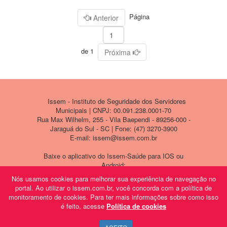
Página
Anterior
de 1
Próxima
Issem - Instituto de Seguridade dos Servidores
Municipais | CNPJ: 00.091.238.0001-70
Rua Max Wilhelm, 255 - Vila Baependi - 89256-000 -
Jaraguá do Sul - SC | Fone: (47) 3270-3900
E-mail: issem@issem.com.br
Baixe o aplicativo do Issem-Saúde para IOS ou
Android:
Nós usamos cookies para melhorar sua experiência de navegação no
portal. Ao utilizar o issem.com.br, você concorda com a política de
monitoramento de cookies. Para ter mais informações sobre como isso
é feito, acesse
Política de cookies