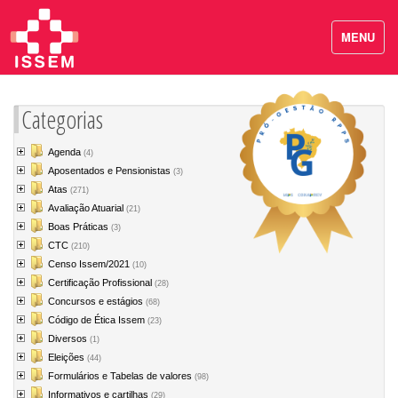
MENU
Categorias
Agenda
(4)
Aposentados e Pensionistas
(3)
Atas
(271)
Avaliação Atuarial
(21)
Boas Práticas
(3)
CTC
(210)
Censo Issem/2021
(10)
Certificação Profissional
(28)
Concursos e estágios
(68)
Código de Ética Issem
(23)
Diversos
(1)
Eleições
(44)
Formulários e Tabelas de valores
(98)
Informativos e cartilhas
(29)