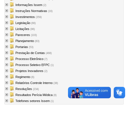
Informações Issem
(2)
Instruções Normativas
(16)
Investimentos
(359)
Legislação
(66)
Licitações
(96)
Pareceres
(103)
Planejamento
(83)
Portarias
(53)
Prestação de Contas
(468)
Processo Eletrônico
(7)
Processo Seletivo EFPC
(1)
Projetos Inovadores
(2)
Regimento
(6)
Relatórios Controle Interno
(38)
Resoluções
(234)
Resultados Perícia Médica
(8)
Telefones setores Issem
(1)