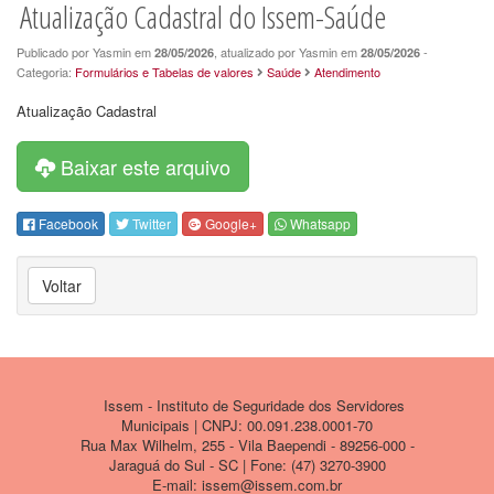
Atualização Cadastral do Issem-Saúde
Publicado por Yasmin em
, atualizado por Yasmin em
-
28/05/2026
28/05/2026
Categoria:
Formulários e Tabelas de valores
Saúde
Atendimento
Atualização Cadastral
Baixar este arquivo
Facebook
Twitter
Google+
Whatsapp
Voltar
Issem - Instituto de Seguridade dos Servidores
Municipais | CNPJ: 00.091.238.0001-70
Rua Max Wilhelm, 255 - Vila Baependi - 89256-000 -
Jaraguá do Sul - SC | Fone: (47) 3270-3900
E-mail: issem@issem.com.br