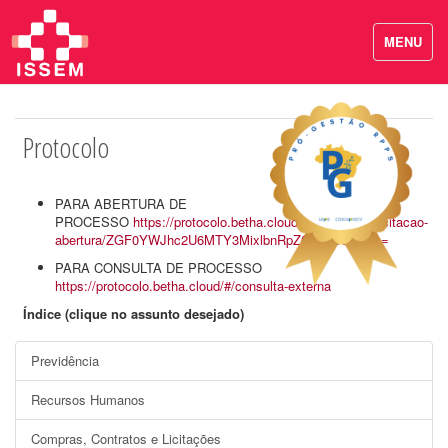
MENU
Protocolo
PARA ABERTURA DE
PROCESSO
https://protocolo.betha.cloud/#/cidadao/solicitacao-
abertura/ZGF0YWJhc2U6MTY3MixlbnRpZGFkZToyNDA=
PARA CONSULTA DE PROCESSO
https://protocolo.betha.cloud/#/consulta-externa
Índice (clique no assunto desejado)
Previdência
Recursos Humanos
Compras, Contratos e Licitações