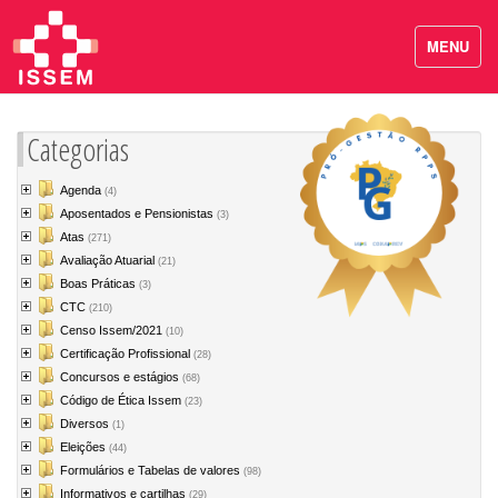
MENU
Categorias
Agenda
(4)
Aposentados e Pensionistas
(3)
Atas
(271)
Avaliação Atuarial
(21)
Boas Práticas
(3)
CTC
(210)
Censo Issem/2021
(10)
Certificação Profissional
(28)
Concursos e estágios
(68)
Código de Ética Issem
(23)
Diversos
(1)
Eleições
(44)
Formulários e Tabelas de valores
(98)
Informativos e cartilhas
(29)