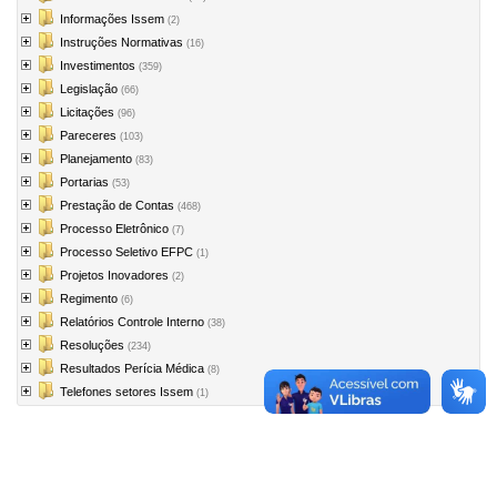
Informações Issem
(2)
Instruções Normativas
(16)
Investimentos
(359)
Legislação
(66)
Licitações
(96)
Pareceres
(103)
Planejamento
(83)
Portarias
(53)
Prestação de Contas
(468)
Processo Eletrônico
(7)
Processo Seletivo EFPC
(1)
Projetos Inovadores
(2)
Regimento
(6)
Relatórios Controle Interno
(38)
Resoluções
(234)
Resultados Perícia Médica
(8)
Telefones setores Issem
(1)