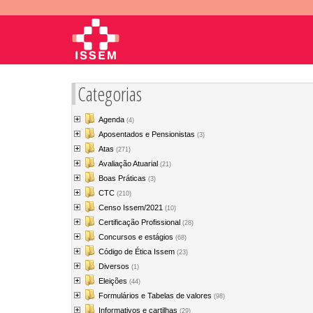
Categorias
Agenda
(4)
Aposentados e Pensionistas
(3)
Atas
(271)
Avaliação Atuarial
(21)
Boas Práticas
(3)
CTC
(210)
Censo Issem/2021
(10)
Certificação Profissional
(28)
Concursos e estágios
(68)
Código de Ética Issem
(23)
Diversos
(1)
Eleições
(44)
Formulários e Tabelas de valores
(98)
Informativos e cartilhas
(29)