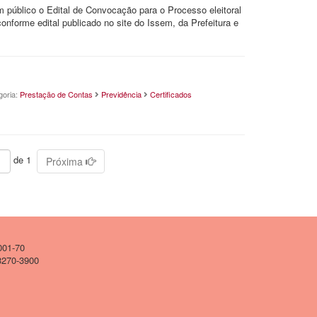
 público o Edital de Convocação para o Processo eleitoral
forme edital publicado no site do Issem, da Prefeitura e
goria:
Prestação de Contas
Previdência
Certificados
de 1
Próxima
001-70
 3270-3900