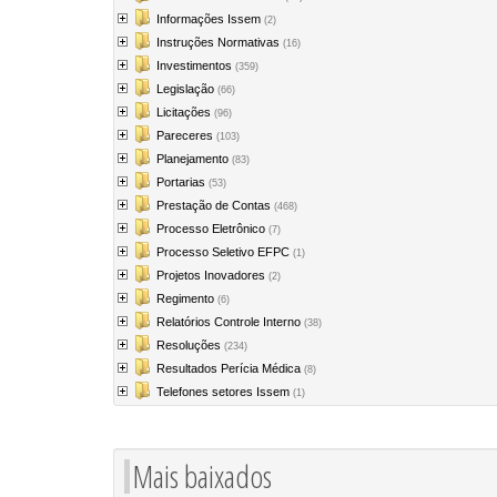
Informações Issem
(2)
Instruções Normativas
(16)
Investimentos
(359)
Legislação
(66)
Licitações
(96)
Pareceres
(103)
Planejamento
(83)
Portarias
(53)
Prestação de Contas
(468)
Processo Eletrônico
(7)
Processo Seletivo EFPC
(1)
Projetos Inovadores
(2)
Regimento
(6)
Relatórios Controle Interno
(38)
Resoluções
(234)
Resultados Perícia Médica
(8)
Telefones setores Issem
(1)
Mais baixados