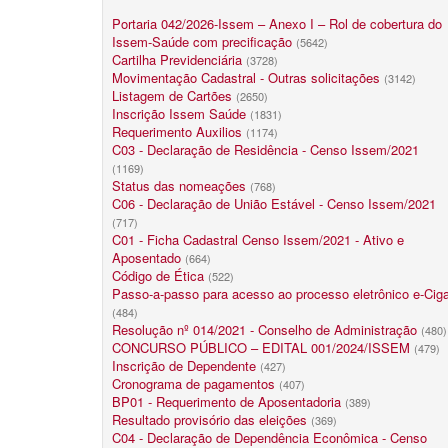
Portaria 042/2026-Issem – Anexo I – Rol de cobertura do
Issem-Saúde com precificação
(5642)
Cartilha Previdenciária
(3728)
Movimentação Cadastral - Outras solicitações
(3142)
Listagem de Cartões
(2650)
Inscrição Issem Saúde
(1831)
Requerimento Auxilios
(1174)
C03 - Declaração de Residência - Censo Issem/2021
(1169)
Status das nomeações
(768)
C06 - Declaração de União Estável - Censo Issem/2021
(717)
C01 - Ficha Cadastral Censo Issem/2021 - Ativo e
Aposentado
(664)
Código de Ética
(522)
Passo-a-passo para acesso ao processo eletrônico e-Cig
(484)
Resolução nº 014/2021 - Conselho de Administração
(480)
CONCURSO PÚBLICO – EDITAL 001/2024/ISSEM
(479)
Inscrição de Dependente
(427)
Cronograma de pagamentos
(407)
BP01 - Requerimento de Aposentadoria
(389)
Resultado provisório das eleições
(369)
C04 - Declaração de Dependência Econômica - Censo