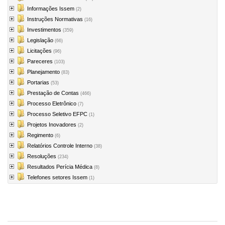
Informações Issem
(2)
Instruções Normativas
(16)
Investimentos
(359)
Legislação
(66)
Licitações
(96)
Pareceres
(103)
Planejamento
(83)
Portarias
(53)
Prestação de Contas
(466)
Processo Eletrônico
(7)
Processo Seletivo EFPC
(1)
Projetos Inovadores
(2)
Regimento
(6)
Relatórios Controle Interno
(38)
Resoluções
(234)
Resultados Perícia Médica
(8)
Telefones setores Issem
(1)