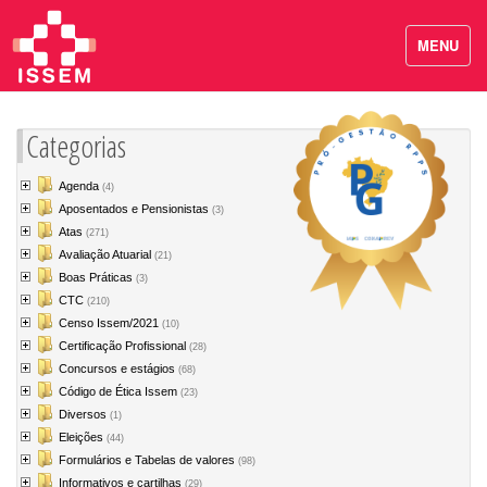
MENU
Categorias
Agenda
(4)
Aposentados e Pensionistas
(3)
Atas
(271)
Avaliação Atuarial
(21)
Boas Práticas
(3)
CTC
(210)
Censo Issem/2021
(10)
Certificação Profissional
(28)
Concursos e estágios
(68)
Código de Ética Issem
(23)
Diversos
(1)
Eleições
(44)
Formulários e Tabelas de valores
(98)
Informativos e cartilhas
(29)