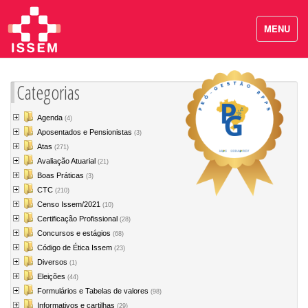
MENU
Categorias
Agenda
(4)
Aposentados e Pensionistas
(3)
Atas
(271)
Avaliação Atuarial
(21)
Boas Práticas
(3)
CTC
(210)
Censo Issem/2021
(10)
Certificação Profissional
(28)
Concursos e estágios
(68)
Código de Ética Issem
(23)
Diversos
(1)
Eleições
(44)
Formulários e Tabelas de valores
(98)
Informativos e cartilhas
(29)