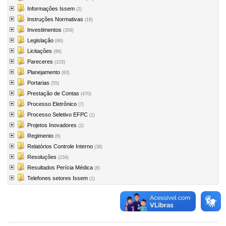
Informações Issem
(2)
Instruções Normativas
(16)
Investimentos
(359)
Legislação
(66)
Licitações
(96)
Pareceres
(103)
Planejamento
(83)
Portarias
(55)
Prestação de Contas
(470)
Processo Eletrônico
(7)
Processo Seletivo EFPC
(1)
Projetos Inovadores
(2)
Regimento
(6)
Relatórios Controle Interno
(38)
Resoluções
(234)
Resultados Perícia Médica
(8)
Telefones setores Issem
(1)