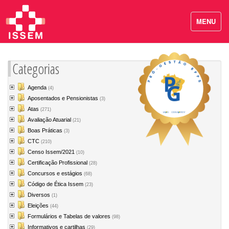
MENU
Categorias
Agenda
(4)
Aposentados e Pensionistas
(3)
Atas
(271)
Avaliação Atuarial
(21)
Boas Práticas
(3)
CTC
(210)
Censo Issem/2021
(10)
Certificação Profissional
(28)
Concursos e estágios
(68)
Código de Ética Issem
(23)
Diversos
(1)
Eleições
(44)
Formulários e Tabelas de valores
(98)
Informativos e cartilhas
(29)