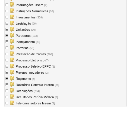
Informações Issem
(2)
Instruções Normativas
(16)
Investimentos
(359)
Legislação
(66)
Licitações
(96)
Pareceres
(103)
Planejamento
(83)
Portarias
(53)
Prestação de Contas
(468)
Processo Eletrônico
(7)
Processo Seletivo EFPC
(1)
Projetos Inovadores
(2)
Regimento
(6)
Relatórios Controle Interno
(38)
Resoluções
(234)
Resultados Perícia Médica
(8)
Telefones setores Issem
(1)