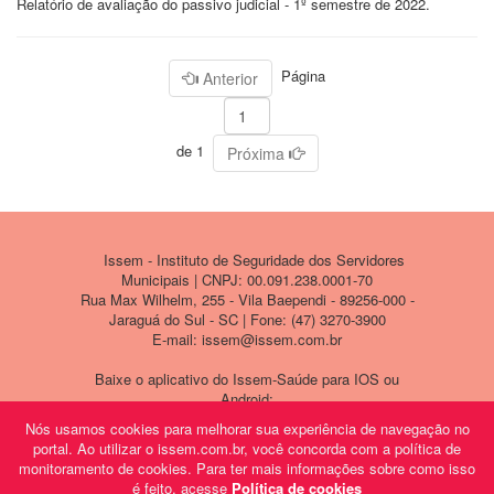
Relatório de avaliação do passivo judicial - 1º semestre de 2022.
Página
Anterior
de 1
Próxima
Issem - Instituto de Seguridade dos Servidores
Municipais | CNPJ: 00.091.238.0001-70
Rua Max Wilhelm, 255 - Vila Baependi - 89256-000 -
Jaraguá do Sul - SC | Fone: (47) 3270-3900
E-mail: issem@issem.com.br
Baixe o aplicativo do Issem-Saúde para IOS ou
Android:
Nós usamos cookies para melhorar sua experiência de navegação no
portal. Ao utilizar o issem.com.br, você concorda com a política de
monitoramento de cookies. Para ter mais informações sobre como isso
é feito, acesse
Política de cookies