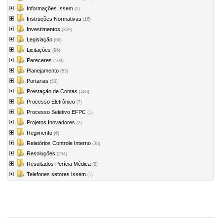
Informações Issem
(2)
Instruções Normativas
(16)
Investimentos
(359)
Legislação
(66)
Licitações
(96)
Pareceres
(103)
Planejamento
(83)
Portarias
(53)
Prestação de Contas
(468)
Processo Eletrônico
(7)
Processo Seletivo EFPC
(1)
Projetos Inovadores
(2)
Regimento
(6)
Relatórios Controle Interno
(38)
Resoluções
(234)
Resultados Perícia Médica
(8)
Telefones setores Issem
(1)