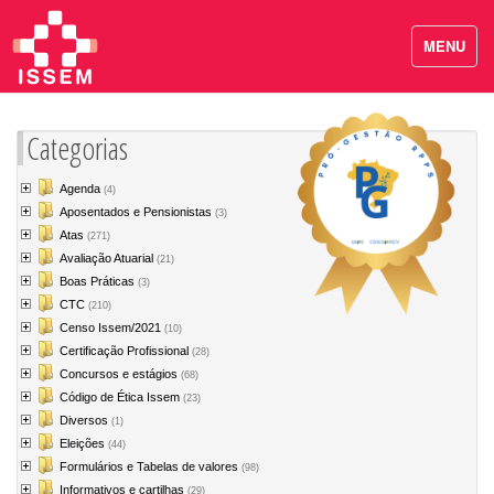
MENU
Categorias
Agenda
(4)
Aposentados e Pensionistas
(3)
Atas
(271)
Avaliação Atuarial
(21)
Boas Práticas
(3)
CTC
(210)
Censo Issem/2021
(10)
Certificação Profissional
(28)
Concursos e estágios
(68)
Código de Ética Issem
(23)
Diversos
(1)
Eleições
(44)
Formulários e Tabelas de valores
(98)
Informativos e cartilhas
(29)