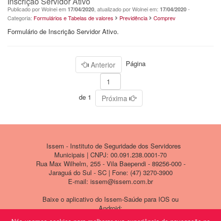
Inscrição Servidor Ativo
Publicado por Wolnei em
, atualizado por Wolnei em:
-
17/04/2020
17/04/2020
Categoria:
Formulários e Tabelas de valores
Previdência
Comprev
Formulário de Inscrição Servidor Ativo.
Página
Anterior
de 1
Próxima
Issem - Instituto de Seguridade dos Servidores
Municipais | CNPJ: 00.091.238.0001-70
Rua Max Wilhelm, 255 - Vila Baependi - 89256-000 -
Jaraguá do Sul - SC | Fone: (47) 3270-3900
E-mail: issem@issem.com.br
Baixe o aplicativo do Issem-Saúde para IOS ou
Android: