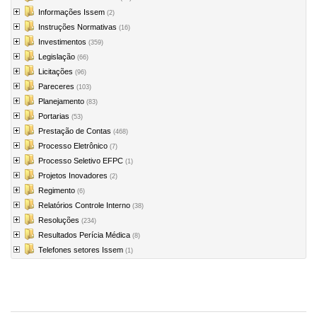
Informações Issem
(2)
Instruções Normativas
(16)
Investimentos
(359)
Legislação
(66)
Licitações
(96)
Pareceres
(103)
Planejamento
(83)
Portarias
(53)
Prestação de Contas
(468)
Processo Eletrônico
(7)
Processo Seletivo EFPC
(1)
Projetos Inovadores
(2)
Regimento
(6)
Relatórios Controle Interno
(38)
Resoluções
(234)
Resultados Perícia Médica
(8)
Telefones setores Issem
(1)