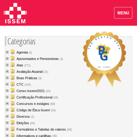
MENU
Categorias
Agenda
(4)
Aposentados e Pensionistas
(3)
Atas
(271)
Avaliação Atuarial
(21)
Boas Práticas
(3)
CTC
(210)
Censo Issem/2021
(10)
Certificação Profissional
(28)
Concursos e estágios
(68)
Código de Ética Issem
(23)
Diversos
(1)
Eleições
(44)
Formulários e Tabelas de valores
(98)
Informativos e cartilhas
(29)