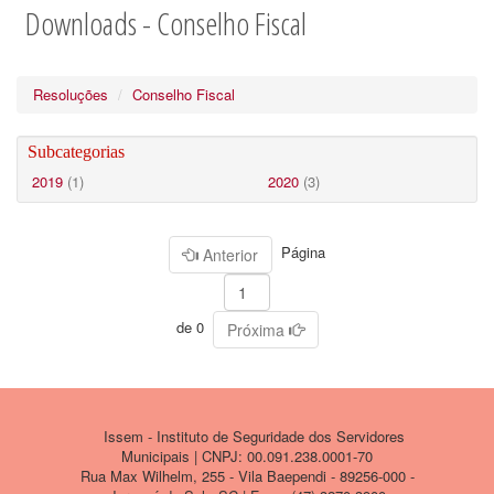
Downloads - Conselho Fiscal
Resoluções
Conselho Fiscal
Subcategorias
2019
(1)
2020
(3)
Página
Anterior
de 0
Próxima
Issem - Instituto de Seguridade dos Servidores
Municipais | CNPJ: 00.091.238.0001-70
Rua Max Wilhelm, 255 - Vila Baependi - 89256-000 -