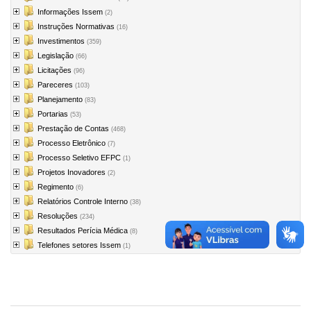
Informações Issem
(2)
Instruções Normativas
(16)
Investimentos
(359)
Legislação
(66)
Licitações
(96)
Pareceres
(103)
Planejamento
(83)
Portarias
(53)
Prestação de Contas
(468)
Processo Eletrônico
(7)
Processo Seletivo EFPC
(1)
Projetos Inovadores
(2)
Regimento
(6)
Relatórios Controle Interno
(38)
Resoluções
(234)
Resultados Perícia Médica
(8)
Telefones setores Issem
(1)