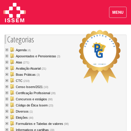
MENU
Categorias
Agenda
(4)
Aposentados e Pensionistas
(3)
Atas
(271)
Avaliação Atuarial
(21)
Boas Práticas
(3)
CTC
(210)
Censo Issem/2021
(10)
Certificação Profissional
(28)
Concursos e estágios
(68)
Código de Ética Issem
(23)
Diversos
(1)
Eleições
(44)
Formulários e Tabelas de valores
(98)
Informativos e cartilhas
(29)