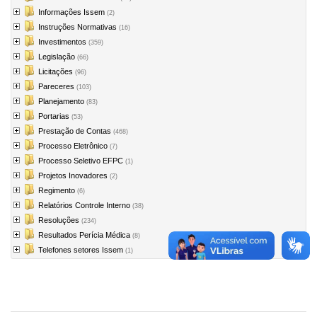
Informações Issem
(2)
Instruções Normativas
(16)
Investimentos
(359)
Legislação
(66)
Licitações
(96)
Pareceres
(103)
Planejamento
(83)
Portarias
(53)
Prestação de Contas
(468)
Processo Eletrônico
(7)
Processo Seletivo EFPC
(1)
Projetos Inovadores
(2)
Regimento
(6)
Relatórios Controle Interno
(38)
Resoluções
(234)
Resultados Perícia Médica
(8)
Telefones setores Issem
(1)