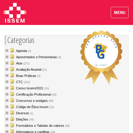
MENU
Categorias
Agenda
(4)
Aposentados e Pensionistas
(3)
Atas
(271)
Avaliação Atuarial
(21)
Boas Práticas
(3)
CTC
(210)
Censo Issem/2021
(10)
Certificação Profissional
(28)
Concursos e estágios
(68)
Código de Ética Issem
(23)
Diversos
(1)
Eleições
(44)
Formulários e Tabelas de valores
(98)
Informativos e cartilhas
(29)