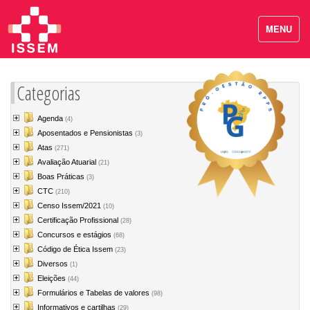
MENU
Categorias
Agenda
(4)
Aposentados e Pensionistas
(3)
Atas
(271)
Avaliação Atuarial
(21)
Boas Práticas
(3)
CTC
(210)
Censo Issem/2021
(10)
Certificação Profissional
(28)
Concursos e estágios
(68)
Código de Ética Issem
(23)
Diversos
(1)
Eleições
(44)
Formulários e Tabelas de valores
(98)
Informativos e cartilhas
(29)