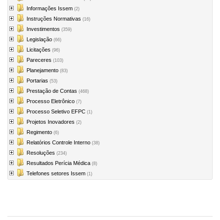
Informações Issem
(2)
Instruções Normativas
(16)
Investimentos
(359)
Legislação
(66)
Licitações
(96)
Pareceres
(103)
Planejamento
(83)
Portarias
(53)
Prestação de Contas
(468)
Processo Eletrônico
(7)
Processo Seletivo EFPC
(1)
Projetos Inovadores
(2)
Regimento
(6)
Relatórios Controle Interno
(38)
Resoluções
(234)
Resultados Perícia Médica
(8)
Telefones setores Issem
(1)