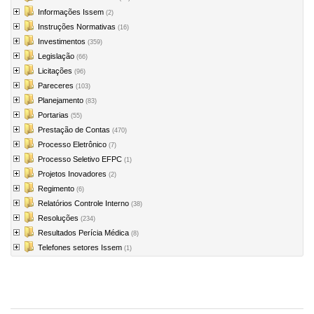
Informações Issem
(2)
Instruções Normativas
(16)
Investimentos
(359)
Legislação
(66)
Licitações
(96)
Pareceres
(103)
Planejamento
(83)
Portarias
(55)
Prestação de Contas
(470)
Processo Eletrônico
(7)
Processo Seletivo EFPC
(1)
Projetos Inovadores
(2)
Regimento
(6)
Relatórios Controle Interno
(38)
Resoluções
(234)
Resultados Perícia Médica
(8)
Telefones setores Issem
(1)