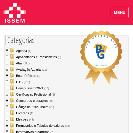
MENU
Categorias
Agenda
(4)
Aposentados e Pensionistas
(3)
Atas
(271)
Avaliação Atuarial
(21)
Boas Práticas
(3)
CTC
(210)
Censo Issem/2021
(10)
Certificação Profissional
(28)
Concursos e estágios
(68)
Código de Ética Issem
(23)
Diversos
(1)
Eleições
(44)
Formulários e Tabelas de valores
(98)
Informativos e cartilhas
(29)