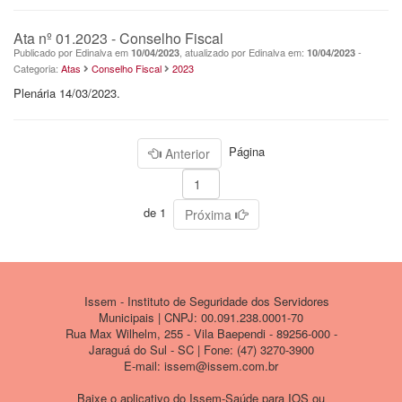
Ata nº 01.2023 - Conselho Fiscal
Publicado por Edinalva em
, atualizado por Edinalva em:
-
10/04/2023
10/04/2023
Categoria:
Atas
Conselho Fiscal
2023
Plenária 14/03/2023.
Página
Anterior
de 1
Próxima
Issem - Instituto de Seguridade dos Servidores
Municipais | CNPJ: 00.091.238.0001-70
Rua Max Wilhelm, 255 - Vila Baependi - 89256-000 -
Jaraguá do Sul - SC | Fone: (47) 3270-3900
E-mail: issem@issem.com.br
Baixe o aplicativo do Issem-Saúde para IOS ou