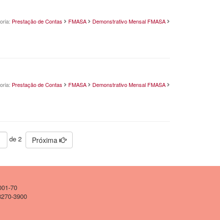
oria:
Prestação de Contas
FMASA
Demonstrativo Mensal FMASA
oria:
Prestação de Contas
FMASA
Demonstrativo Mensal FMASA
de 2
Próxima
001-70
 3270-3900