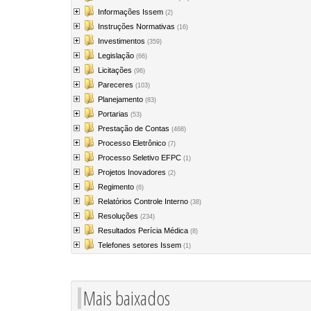
Informações Issem
(2)
Instruções Normativas
(16)
Investimentos
(359)
Legislação
(66)
Licitações
(96)
Pareceres
(103)
Planejamento
(83)
Portarias
(53)
Prestação de Contas
(468)
Processo Eletrônico
(7)
Processo Seletivo EFPC
(1)
Projetos Inovadores
(2)
Regimento
(6)
Relatórios Controle Interno
(38)
Resoluções
(234)
Resultados Perícia Médica
(8)
Telefones setores Issem
(1)
Mais baixados