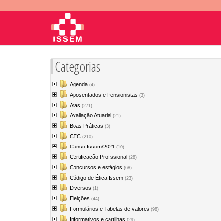
Categorias
Agenda
(4)
Aposentados e Pensionistas
(3)
Atas
(271)
Avaliação Atuarial
(21)
Boas Práticas
(3)
CTC
(210)
Censo Issem/2021
(10)
Certificação Profissional
(28)
Concursos e estágios
(68)
Código de Ética Issem
(23)
Diversos
(1)
Eleições
(44)
Formulários e Tabelas de valores
(98)
Informativos e cartilhas
(29)