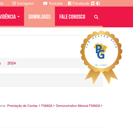
ado
Instagram
Youtube
Facebook
VIDÊNCIA
DOWNLOADS
FALE CONOSCO
A
2024
oria:
Prestação de Contas
FMASA
Demonstrativo Mensal FMASA