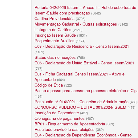
Portaria 042/2026-Issem – Anexo I – Rol de cobertura do
Issem-Saúde com precificação
(5642)
Cartilha Previdenciária
(3728)
Movimentação Cadastral - Outras solicitações
(3142)
Listagem de Cartões
(2650)
Inscrição Issem Saúde
(1831)
Requerimento Auxilios
(1174)
C03 - Declaração de Residência - Censo Issem/2021
(1169)
Status das nomeações
(768)
C06 - Declaração de União Estável - Censo Issem/2021
(717)
C01 - Ficha Cadastral Censo Issem/2021 - Ativo e
Aposentado
(664)
Código de Ética
(522)
Passo-a-passo para acesso ao processo eletrônico e-Cig
(484)
Resolução nº 014/2021 - Conselho de Administração
(480)
CONCURSO PÚBLICO – EDITAL 001/2024/ISSEM
(479)
Inscrição de Dependente
(427)
Cronograma de pagamentos
(407)
BP01 - Requerimento de Aposentadoria
(389)
Resultado provisório das eleições
(369)
C04 - Declaração de Dependência Econômica - Censo