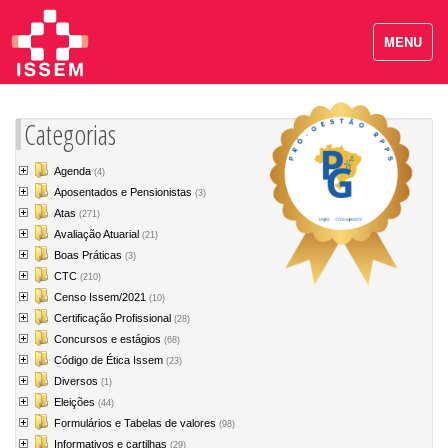
MENU
Categorias
Agenda
(4)
Aposentados e Pensionistas
(3)
Atas
(271)
Avaliação Atuarial
(21)
Boas Práticas
(3)
CTC
(210)
Censo Issem/2021
(10)
Certificação Profissional
(28)
Concursos e estágios
(68)
Código de Ética Issem
(23)
Diversos
(1)
Eleições
(44)
Formulários e Tabelas de valores
(98)
Informativos e cartilhas
(29)