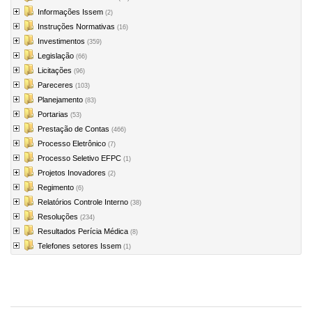
Informações Issem
(2)
Instruções Normativas
(16)
Investimentos
(359)
Legislação
(66)
Licitações
(96)
Pareceres
(103)
Planejamento
(83)
Portarias
(53)
Prestação de Contas
(466)
Processo Eletrônico
(7)
Processo Seletivo EFPC
(1)
Projetos Inovadores
(2)
Regimento
(6)
Relatórios Controle Interno
(38)
Resoluções
(234)
Resultados Perícia Médica
(8)
Telefones setores Issem
(1)