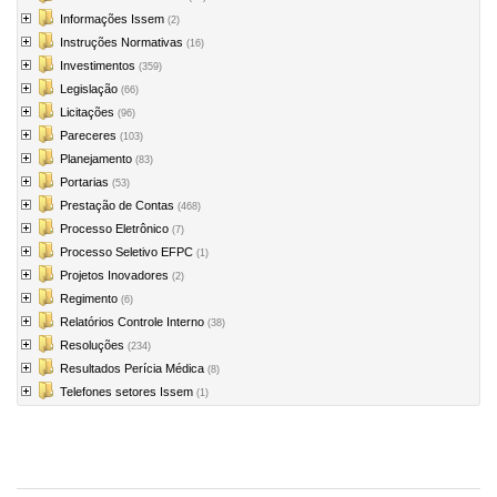
Informações Issem
(2)
Instruções Normativas
(16)
Investimentos
(359)
Legislação
(66)
Licitações
(96)
Pareceres
(103)
Planejamento
(83)
Portarias
(53)
Prestação de Contas
(468)
Processo Eletrônico
(7)
Processo Seletivo EFPC
(1)
Projetos Inovadores
(2)
Regimento
(6)
Relatórios Controle Interno
(38)
Resoluções
(234)
Resultados Perícia Médica
(8)
Telefones setores Issem
(1)