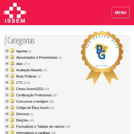
MENU
Categorias
Agenda
(4)
Aposentados e Pensionistas
(3)
Atas
(271)
Avaliação Atuarial
(21)
Boas Práticas
(3)
CTC
(210)
Censo Issem/2021
(10)
Certificação Profissional
(28)
Concursos e estágios
(68)
Código de Ética Issem
(23)
Diversos
(1)
Eleições
(44)
Formulários e Tabelas de valores
(98)
Informativos e cartilhas
(29)