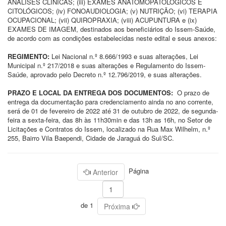
ANÁLISES CLÍNICAS; (iii) EXAMES ANATOMOPATOLÓGICOS E
CITOLÓGICOS; (iv) FONOAUDIOLOGIA; (v) NUTRIÇÃO; (vi) TERAPIA
OCUPACIONAL; (vii) QUIROPRAXIA; (viii) ACUPUNTURA e (ix)
EXAMES DE IMAGEM, destinados aos beneficiários do Issem-Saúde,
de acordo com as condições estabelecidas neste edital e seus anexos:
REGIMENTO:
Lei Nacional n.º 8.666/1993 e suas alterações, Lei
Municipal n.º 217/2018 e suas alterações e Regulamento do Issem-
Saúde, aprovado pelo Decreto n.º 12.796/2019, e suas alterações.
PRAZO E LOCAL DA ENTREGA DOS DOCUMENTOS:
O prazo de
entrega da documentação para credenciamento ainda no ano corrente,
será de 01 de fevereiro de 2022 até 31 de outubro de 2022, de segunda-
feira a sexta-feira, das 8h às 11h30min e das 13h as 16h, no Setor de
Licitações e Contratos do Issem, localizado na Rua Max Wilhelm, n.º
255, Bairro Vila Baependi, Cidade de Jaraguá do Sul/SC.
Página
Anterior
de 1
Próxima