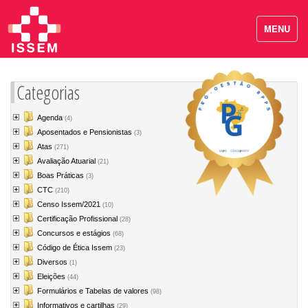
MENU
Categorias
Agenda
(4)
Aposentados e Pensionistas
(3)
Atas
(271)
Avaliação Atuarial
(21)
Boas Práticas
(3)
CTC
(210)
Censo Issem/2021
(10)
Certificação Profissional
(28)
Concursos e estágios
(68)
Código de Ética Issem
(23)
Diversos
(1)
Eleições
(44)
Formulários e Tabelas de valores
(98)
Informativos e cartilhas
(29)