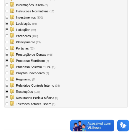
Informações Issem
(2)
Instruções Normativas
(16)
Investimentos
(359)
Legislação
(66)
Licitações
(96)
Pareceres
(103)
Planejamento
(83)
Portarias
(53)
Prestação de Contas
(468)
Processo Eletrônico
(7)
Processo Seletivo EFPC
(1)
Projetos Inovadores
(2)
Regimento
(6)
Relatórios Controle Interno
(38)
Resoluções
(234)
Resultados Perícia Médica
(8)
Telefones setores Issem
(1)