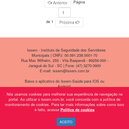
Página
Anterior
de 1
Próxima
Issem - Instituto de Seguridade dos Servidores
Municipais | CNPJ: 00.091.238.0001-70
Rua Max Wilhelm, 255 - Vila Baependi - 89256-000 -
Jaraguá do Sul - SC | Fone: (47) 3270-3900
E-mail: issem@issem.com.br
Baixe o aplicativo do Issem-Saúde para IOS ou
Android:
Nós usamos cookies para melhorar sua experiência de navegação no
portal. Ao utilizar o issem.com.br, você concorda com a política de
monitoramento de cookies. Para ter mais informações sobre como isso
é feito, acesse
Política de cookies
ACEITO