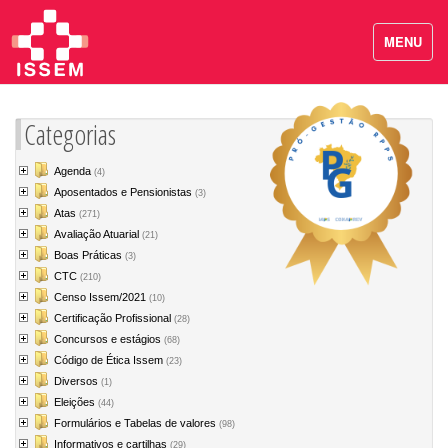
MENU
Categorias
Agenda
(4)
Aposentados e Pensionistas
(3)
Atas
(271)
Avaliação Atuarial
(21)
Boas Práticas
(3)
CTC
(210)
Censo Issem/2021
(10)
Certificação Profissional
(28)
Concursos e estágios
(68)
Código de Ética Issem
(23)
Diversos
(1)
Eleições
(44)
Formulários e Tabelas de valores
(98)
Informativos e cartilhas
(29)