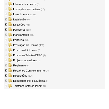
Informações Issem
(2)
Instruções Normativas
(16)
Investimentos
(359)
Legislação
(66)
Licitações
(96)
Pareceres
(103)
Planejamento
(83)
Portarias
(53)
Prestação de Contas
(468)
Processo Eletrônico
(7)
Processo Seletivo EFPC
(1)
Projetos Inovadores
(2)
Regimento
(6)
Relatórios Controle Interno
(38)
Resoluções
(234)
Resultados Perícia Médica
(8)
Telefones setores Issem
(1)