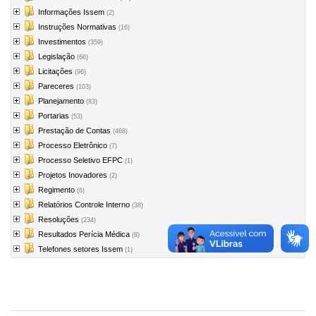
Informações Issem
(2)
Instruções Normativas
(16)
Investimentos
(359)
Legislação
(66)
Licitações
(96)
Pareceres
(103)
Planejamento
(83)
Portarias
(53)
Prestação de Contas
(468)
Processo Eletrônico
(7)
Processo Seletivo EFPC
(1)
Projetos Inovadores
(2)
Regimento
(6)
Relatórios Controle Interno
(38)
Resoluções
(234)
Resultados Perícia Médica
(8)
Telefones setores Issem
(1)