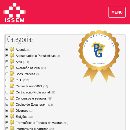
MENU
Categorias
Agenda
(4)
Aposentados e Pensionistas
(3)
Atas
(271)
Avaliação Atuarial
(21)
Boas Práticas
(3)
CTC
(210)
Censo Issem/2021
(10)
Certificação Profissional
(28)
Concursos e estágios
(68)
Código de Ética Issem
(23)
Diversos
(1)
Eleições
(44)
Formulários e Tabelas de valores
(98)
Informativos e cartilhas
(29)