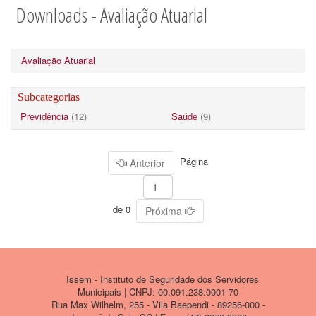
Downloads - Avaliação Atuarial
Avaliação Atuarial
Subcategorias
Previdência
(12)
Saúde
(9)
Página
Anterior
de 0
Próxima
Issem - Instituto de Seguridade dos Servidores
Municipais | CNPJ: 00.091.238.0001-70
Rua Max Wilhelm, 255 - Vila Baependi - 89256-000 -