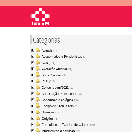
Categorias
Agenda
(4)
Aposentados e Pensionistas
(3)
Atas
(271)
Avaliação Atuarial
(21)
Boas Práticas
(3)
CTC
(210)
Censo Issem/2021
(10)
Certificação Profissional
(28)
Concursos e estágios
(68)
Código de Ética Issem
(23)
Diversos
(1)
Eleições
(44)
Formulários e Tabelas de valores
(98)
Informativos e cartilhas
(29)