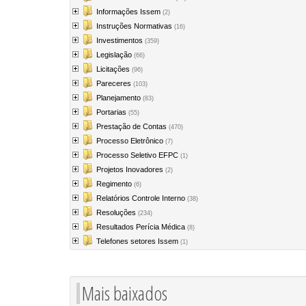
Informações Issem
(2)
Instruções Normativas
(16)
Investimentos
(359)
Legislação
(66)
Licitações
(96)
Pareceres
(103)
Planejamento
(83)
Portarias
(55)
Prestação de Contas
(470)
Processo Eletrônico
(7)
Processo Seletivo EFPC
(1)
Projetos Inovadores
(2)
Regimento
(6)
Relatórios Controle Interno
(38)
Resoluções
(234)
Resultados Perícia Médica
(8)
Telefones setores Issem
(1)
Mais baixados