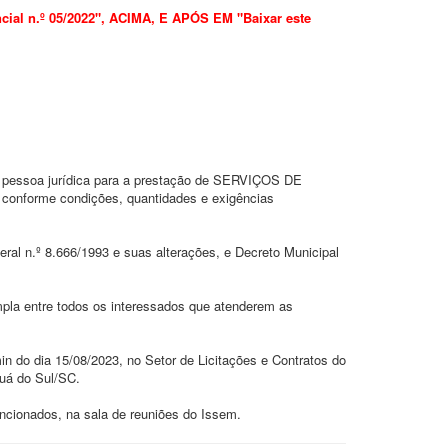
l n.º 05/2022", ACIMA, E APÓS EM "Baixar este
e pessoa jurídica para a prestação de SERVIÇOS DE
forme condições, quantidades e exigências
eral n.º 8.666/1993 e suas alterações, e Decreto Municipal
ampla entre todos os interessados que atenderem as
n do dia 15/08/2023, no Setor de Licitações e Contratos do
guá do Sul/SC.
cionados, na sala de reuniões do Issem.