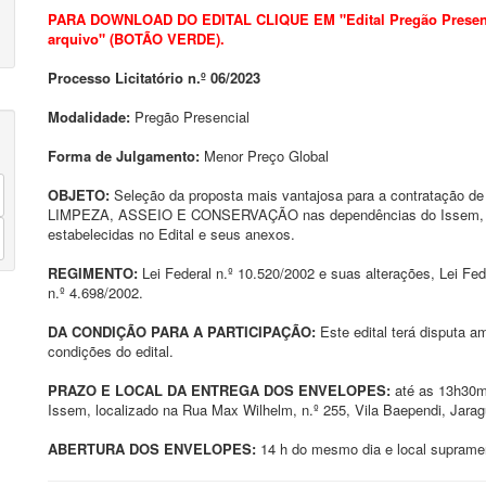
PARA DOWNLOAD DO EDITAL CLIQUE EM "Edital Pregão Presencia
arquivo" (BOTÃO VERDE).
Processo Licitatório n.º 06/2023
Modalidade:
Pregão Presencial
Forma de Julgamento:
Menor Preço Global
OBJETO:
Seleção da proposta mais vantajosa para a contratação d
LIMPEZA, ASSEIO E CONSERVAÇÃO nas dependências do Issem, con
estabelecidas no Edital e seus anexos.
REGIMENTO:
Lei Federal n.º 10.520/2002 e suas alterações, Lei Fed
n.º 4.698/2002.
DA CONDIÇÃO PARA A PARTICIPAÇÃO:
Este edital terá disputa 
condições do edital.
PRAZO E LOCAL DA ENTREGA DOS ENVELOPES:
até as 13h30mi
Issem, localizado na Rua Max Wilhelm, n.º 255, Vila Baependi, Jara
ABERTURA DOS ENVELOPES:
14 h do mesmo dia e local supramen