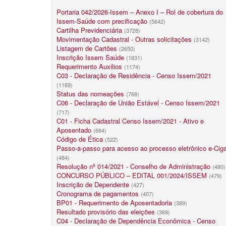
Portaria 042/2026-Issem – Anexo I – Rol de cobertura do
Issem-Saúde com precificação
(5642)
Cartilha Previdenciária
(3728)
Movimentação Cadastral - Outras solicitações
(3142)
Listagem de Cartões
(2650)
Inscrição Issem Saúde
(1831)
Requerimento Auxilios
(1174)
C03 - Declaração de Residência - Censo Issem/2021
(1169)
Status das nomeações
(768)
C06 - Declaração de União Estável - Censo Issem/2021
(717)
C01 - Ficha Cadastral Censo Issem/2021 - Ativo e
Aposentado
(664)
Código de Ética
(522)
Passo-a-passo para acesso ao processo eletrônico e-Cig
(484)
Resolução nº 014/2021 - Conselho de Administração
(480)
CONCURSO PÚBLICO – EDITAL 001/2024/ISSEM
(479)
Inscrição de Dependente
(427)
Cronograma de pagamentos
(407)
BP01 - Requerimento de Aposentadoria
(389)
Resultado provisório das eleições
(369)
C04 - Declaração de Dependência Econômica - Censo