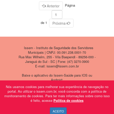
Página
Anterior
de 1
Próxima
Issem - Instituto de Seguridade dos Servidores
Municipais | CNPJ: 00.091.238.0001-70
Rua Max Wilhelm, 255 - Vila Baependi - 89256-000 -
Jaraguá do Sul - SC | Fone: (47) 3270-3900
E-mail: issem@issem.com.br
Baixe o aplicativo do Issem-Saúde para IOS ou
Android:
Nós usamos cookies para melhorar sua experiência de navegação no
portal. Ao utilizar o issem.com.br, você concorda com a política de
monitoramento de cookies. Para ter mais informações sobre como isso
é feito, acesse
Política de cookies
ACEITO