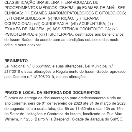
CLASSIFICAÇÃO BRASILEIRA HIERARQUIZADA DE
PROCEDIMENTOS MÉDICOS (CBHPM); (ii) EXAMES DE ANÁLISES
CLÍNICAS; (iii) EXAMES ANATOMOPATOLÓGICOS E CITOLÓGICOS;
(iv) FONOAUDIOLOGIA; (v) NUTRIÇÃO; (vi) TERAPIA
OCUPACIONAL; (vii) QUIROPRAXIA; (viii) ACUPUNTURA; (ix)
EXAMES DE IMAGEM; (x) ASSISTÊNCIA ODONTOLÓGICA; (xi)
PSICOTERAPIA; e (xii) FISIOTERAPIA, destinados aos beneficiários
do Issem-Saúde, de acordo com as condições estabelecidas neste
edital e seus anexos:
REGIMENTO
Lei Nacional n.º 8.666/1993 e suas alterações, Lei Municipal n.º
217/2018 e suas alterações e Regulamento do Issem-Saúde, aprovado
pelo Decreto n.º 12.796/2019, e suas alterações.
PRAZO E LOCAL DA ENTREGA DOS DOCUMENTOS
O prazo de entrega da documentação para credenciamento ainda no
ano corrente, será de 01 de fevereiro de 2023 até 31 de março de 2023,
de segunda-feira a sexta-feira, das 8h às 11h30min e das 13h as 16h,
no Setor de Licitações e Contratos do Issem, localizado na Rua Max
Wilhelm, n.º 255, Bairro Vila Baependi, Cidade de Jaraguá do Sul/SC.