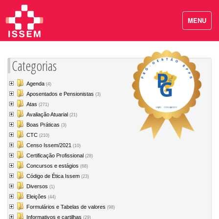
MENU
Categorias
Agenda
(4)
Aposentados e Pensionistas
(3)
Atas
(271)
Avaliação Atuarial
(21)
Boas Práticas
(3)
CTC
(210)
Censo Issem/2021
(10)
Certificação Profissional
(28)
Concursos e estágios
(68)
Código de Ética Issem
(23)
Diversos
(1)
Eleições
(44)
Formulários e Tabelas de valores
(98)
Informativos e cartilhas
(29)