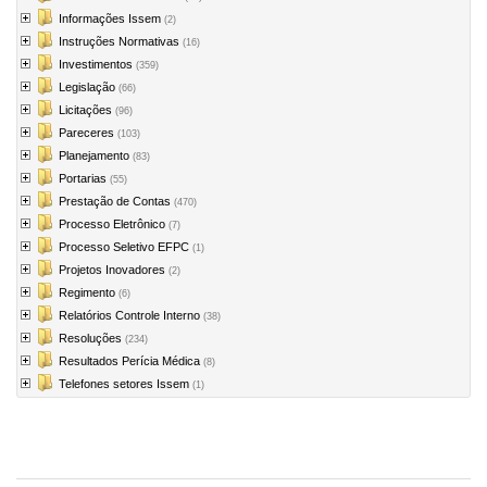
Informações Issem
(2)
Instruções Normativas
(16)
Investimentos
(359)
Legislação
(66)
Licitações
(96)
Pareceres
(103)
Planejamento
(83)
Portarias
(55)
Prestação de Contas
(470)
Processo Eletrônico
(7)
Processo Seletivo EFPC
(1)
Projetos Inovadores
(2)
Regimento
(6)
Relatórios Controle Interno
(38)
Resoluções
(234)
Resultados Perícia Médica
(8)
Telefones setores Issem
(1)