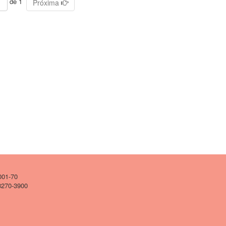
de 1
Próxima
001-70
 3270-3900