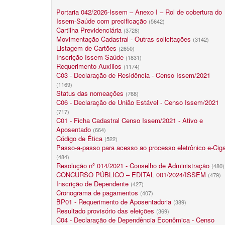
Portaria 042/2026-Issem – Anexo I – Rol de cobertura do
Issem-Saúde com precificação
(5642)
Cartilha Previdenciária
(3728)
Movimentação Cadastral - Outras solicitações
(3142)
Listagem de Cartões
(2650)
Inscrição Issem Saúde
(1831)
Requerimento Auxilios
(1174)
C03 - Declaração de Residência - Censo Issem/2021
(1169)
Status das nomeações
(768)
C06 - Declaração de União Estável - Censo Issem/2021
(717)
C01 - Ficha Cadastral Censo Issem/2021 - Ativo e
Aposentado
(664)
Código de Ética
(522)
Passo-a-passo para acesso ao processo eletrônico e-Cig
(484)
Resolução nº 014/2021 - Conselho de Administração
(480)
CONCURSO PÚBLICO – EDITAL 001/2024/ISSEM
(479)
Inscrição de Dependente
(427)
Cronograma de pagamentos
(407)
BP01 - Requerimento de Aposentadoria
(389)
Resultado provisório das eleições
(369)
C04 - Declaração de Dependência Econômica - Censo