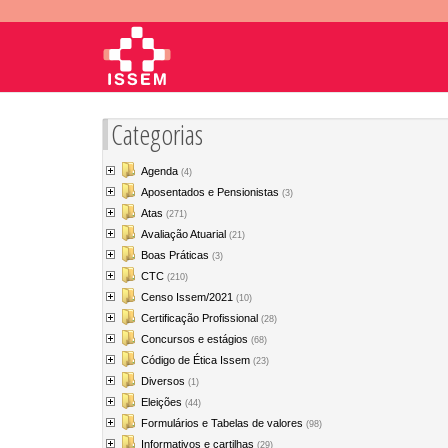
Categorias
Agenda
(4)
Aposentados e Pensionistas
(3)
Atas
(271)
Avaliação Atuarial
(21)
Boas Práticas
(3)
CTC
(210)
Censo Issem/2021
(10)
Certificação Profissional
(28)
Concursos e estágios
(68)
Código de Ética Issem
(23)
Diversos
(1)
Eleições
(44)
Formulários e Tabelas de valores
(98)
Informativos e cartilhas
(29)