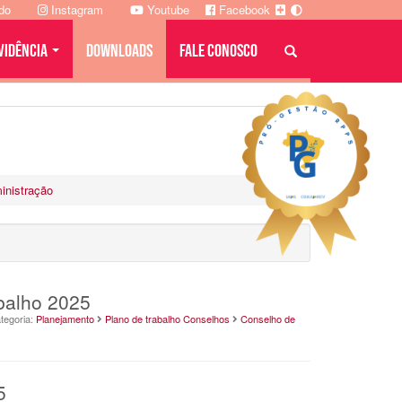
ado
Instagram
Youtube
Facebook
VIDÊNCIA
DOWNLOADS
FALE CONOSCO
inistração
balho 2025
tegoria:
Planejamento
Plano de trabalho Conselhos
Conselho de
5