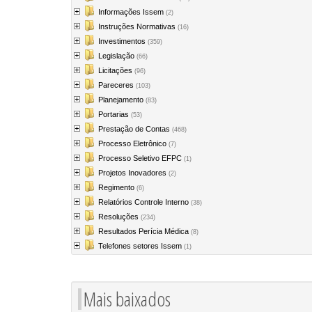
Informações Issem
(2)
Instruções Normativas
(16)
Investimentos
(359)
Legislação
(66)
Licitações
(96)
Pareceres
(103)
Planejamento
(83)
Portarias
(53)
Prestação de Contas
(468)
Processo Eletrônico
(7)
Processo Seletivo EFPC
(1)
Projetos Inovadores
(2)
Regimento
(6)
Relatórios Controle Interno
(38)
Resoluções
(234)
Resultados Perícia Médica
(8)
Telefones setores Issem
(1)
Mais baixados