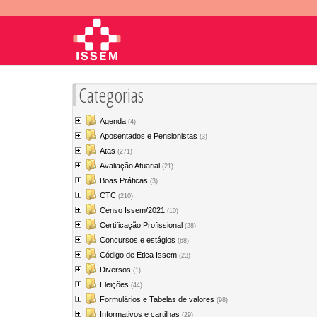
Categorias
Agenda
(4)
Aposentados e Pensionistas
(3)
Atas
(271)
Avaliação Atuarial
(21)
Boas Práticas
(3)
CTC
(210)
Censo Issem/2021
(10)
Certificação Profissional
(28)
Concursos e estágios
(68)
Código de Ética Issem
(23)
Diversos
(1)
Eleições
(44)
Formulários e Tabelas de valores
(98)
Informativos e cartilhas
(29)