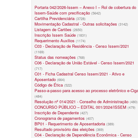
Portaria 042/2026-Issem – Anexo I – Rol de cobertura do
Issem-Saúde com precificação
(5642)
Cartilha Previdenciária
(3728)
Movimentação Cadastral - Outras solicitações
(3142)
Listagem de Cartões
(2650)
Inscrição Issem Saúde
(1831)
Requerimento Auxilios
(1174)
C03 - Declaração de Residência - Censo Issem/2021
(1169)
Status das nomeações
(768)
C06 - Declaração de União Estável - Censo Issem/2021
(717)
C01 - Ficha Cadastral Censo Issem/2021 - Ativo e
Aposentado
(664)
Código de Ética
(522)
Passo-a-passo para acesso ao processo eletrônico e-Cig
(484)
Resolução nº 014/2021 - Conselho de Administração
(480)
CONCURSO PÚBLICO – EDITAL 001/2024/ISSEM
(479)
Inscrição de Dependente
(427)
Cronograma de pagamentos
(407)
BP01 - Requerimento de Aposentadoria
(389)
Resultado provisório das eleições
(369)
C04 - Declaração de Dependência Econômica - Censo