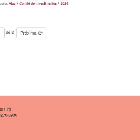
goria:
Atas
Comitê de Investimentos
2024
de 2
Próxima
001-70
 3270-3900