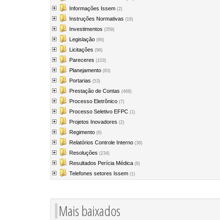
Informações Issem
(2)
Instruções Normativas
(16)
Investimentos
(359)
Legislação
(66)
Licitações
(96)
Pareceres
(103)
Planejamento
(83)
Portarias
(53)
Prestação de Contas
(468)
Processo Eletrônico
(7)
Processo Seletivo EFPC
(1)
Projetos Inovadores
(2)
Regimento
(6)
Relatórios Controle Interno
(38)
Resoluções
(234)
Resultados Perícia Médica
(8)
Telefones setores Issem
(1)
Mais baixados