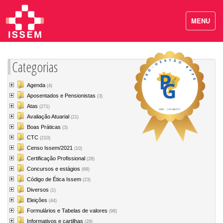
MENU
Categorias
Agenda
(4)
Aposentados e Pensionistas
(3)
Atas
(271)
Avaliação Atuarial
(21)
Boas Práticas
(3)
CTC
(210)
Censo Issem/2021
(10)
Certificação Profissional
(28)
Concursos e estágios
(68)
Código de Ética Issem
(23)
Diversos
(1)
Eleições
(44)
Formulários e Tabelas de valores
(98)
Informativos e cartilhas
(29)