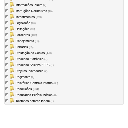
Informações Issem
(2)
Instruções Normativas
(16)
Investimentos
(359)
Legislação
(66)
Licitações
(96)
Pareceres
(103)
Planejamento
(83)
Portarias
(55)
Prestação de Contas
(470)
Processo Eletrônico
(7)
Processo Seletivo EFPC
(1)
Projetos Inovadores
(2)
Regimento
(6)
Relatórios Controle Interno
(38)
Resoluções
(234)
Resultados Perícia Médica
(8)
Telefones setores Issem
(1)