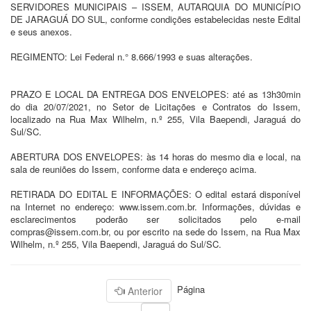
SERVIDORES MUNICIPAIS – ISSEM, AUTARQUIA DO MUNICÍPIO
DE JARAGUÁ DO SUL, conforme condições estabelecidas neste Edital
e seus anexos.
REGIMENTO: Lei Federal n.° 8.666/1993 e suas alterações.
PRAZO E LOCAL DA ENTREGA DOS ENVELOPES: até as 13h30min
do dia 20/07/2021, no Setor de Licitações e Contratos do Issem,
localizado na Rua Max Wilhelm, n.º 255, Vila Baependi, Jaraguá do
Sul/SC.
ABERTURA DOS ENVELOPES: às 14 horas do mesmo dia e local, na
sala de reuniões do Issem, conforme data e endereço acima.
RETIRADA DO EDITAL E INFORMAÇÕES: O edital estará disponível
na Internet no endereço: www.issem.com.br. Informações, dúvidas e
esclarecimentos poderão ser solicitados pelo e-mail
compras@issem.com.br, ou por escrito na sede do Issem, na Rua Max
Wilhelm, n.º 255, Vila Baependi, Jaraguá do Sul/SC.
Página
Anterior