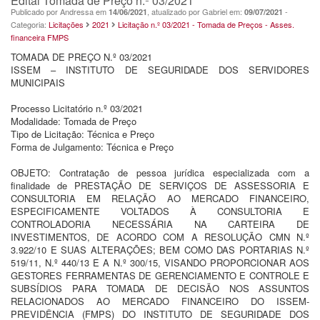
Edital Tomada de Preço n.º 03/2021
Publicado por Andressa em
, atualizado por Gabriel em:
-
14/06/2021
09/07/2021
Categoria:
Licitações
2021
Licitação n.º 03/2021 - Tomada de Preços - Asses.
financeira FMPS
TOMADA DE PREÇO N.º 03/2021
ISSEM – INSTITUTO DE SEGURIDADE DOS SERVIDORES
MUNICIPAIS
Processo Licitatório n.º 03/2021
Modalidade: Tomada de Preço
Tipo de Licitação: Técnica e Preço
Forma de Julgamento: Técnica e Preço
OBJETO: Contratação de pessoa jurídica especializada com a
finalidade de PRESTAÇÃO DE SERVIÇOS DE ASSESSORIA E
CONSULTORIA EM RELAÇÃO AO MERCADO FINANCEIRO,
ESPECIFICAMENTE VOLTADOS À CONSULTORIA E
CONTROLADORIA NECESSÁRIA NA CARTEIRA DE
INVESTIMENTOS, DE ACORDO COM A RESOLUÇÃO CMN N.º
3.922/10 E SUAS ALTERAÇÕES; BEM COMO DAS PORTARIAS N.º
519/11, N.º 440/13 E A N.º 300/15, VISANDO PROPORCIONAR AOS
GESTORES FERRAMENTAS DE GERENCIAMENTO E CONTROLE E
SUBSÍDIOS PARA TOMADA DE DECISÃO NOS ASSUNTOS
RELACIONADOS AO MERCADO FINANCEIRO DO ISSEM-
PREVIDÊNCIA (FMPS) DO INSTITUTO DE SEGURIDADE DOS