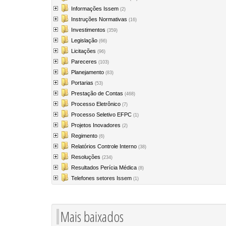
Informações Issem
(2)
Instruções Normativas
(16)
Investimentos
(359)
Legislação
(66)
Licitações
(96)
Pareceres
(103)
Planejamento
(83)
Portarias
(53)
Prestação de Contas
(468)
Processo Eletrônico
(7)
Processo Seletivo EFPC
(1)
Projetos Inovadores
(2)
Regimento
(6)
Relatórios Controle Interno
(38)
Resoluções
(234)
Resultados Perícia Médica
(8)
Telefones setores Issem
(1)
Mais baixados