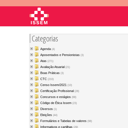
Categorias
Agenda
(4)
Aposentados e Pensionistas
(3)
Atas
(271)
Avaliação Atuarial
(21)
Boas Práticas
(3)
CTC
(210)
Censo Issem/2021
(10)
Certificação Profissional
(28)
Concursos e estágios
(68)
Código de Ética Issem
(23)
Diversos
(1)
Eleições
(44)
Formulários e Tabelas de valores
(98)
Informativos e cartilhas
(29)