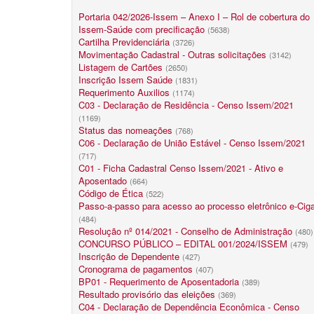
Portaria 042/2026-Issem – Anexo I – Rol de cobertura do
Issem-Saúde com precificação
(5638)
Cartilha Previdenciária
(3726)
Movimentação Cadastral - Outras solicitações
(3142)
Listagem de Cartões
(2650)
Inscrição Issem Saúde
(1831)
Requerimento Auxilios
(1174)
C03 - Declaração de Residência - Censo Issem/2021
(1169)
Status das nomeações
(768)
C06 - Declaração de União Estável - Censo Issem/2021
(717)
C01 - Ficha Cadastral Censo Issem/2021 - Ativo e
Aposentado
(664)
Código de Ética
(522)
Passo-a-passo para acesso ao processo eletrônico e-Cig
(484)
Resolução nº 014/2021 - Conselho de Administração
(480)
CONCURSO PÚBLICO – EDITAL 001/2024/ISSEM
(479)
Inscrição de Dependente
(427)
Cronograma de pagamentos
(407)
BP01 - Requerimento de Aposentadoria
(389)
Resultado provisório das eleições
(369)
C04 - Declaração de Dependência Econômica - Censo