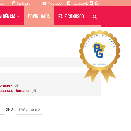
ado
Instagram
Youtube
Facebook
VIDÊNCIA
DOWNLOADS
FALE CONOSCO
omprev
(5)
ecursos Humanos
(4)
de 0
Próxima