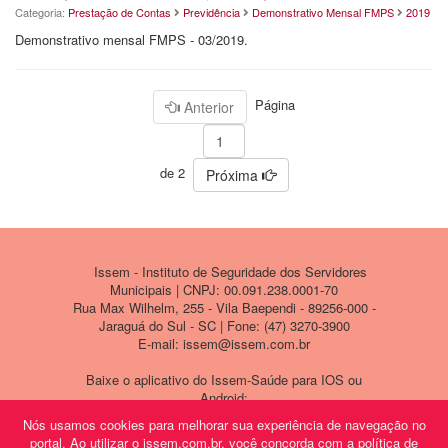
Categoria:
Prestação de Contas
Previdência
Demonstrativo Mensal FMPS
2019
Demonstrativo mensal FMPS - 03/2019.
Página
Anterior
de 2
Próxima
Issem - Instituto de Seguridade dos Servidores
Municipais | CNPJ: 00.091.238.0001-70
Rua Max Wilhelm, 255 - Vila Baependi - 89256-000 -
Jaraguá do Sul - SC | Fone: (47) 3270-3900
E-mail: issem@issem.com.br
Baixe o aplicativo do Issem-Saúde para IOS ou
Android:
Nós usamos cookies para melhorar sua experiência de navegação no
portal. Ao utilizar o issem.com.br, você concorda com a política de