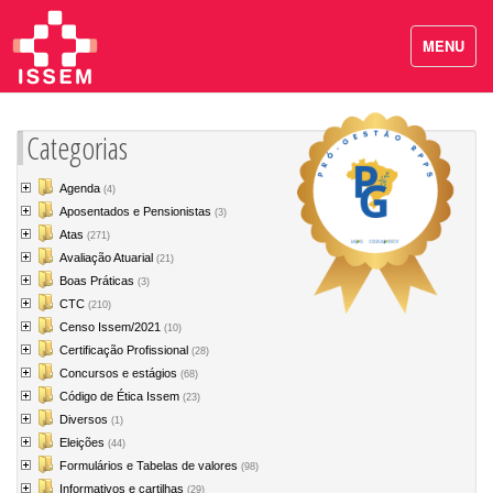
MENU
Categorias
Agenda
(4)
Aposentados e Pensionistas
(3)
Atas
(271)
Avaliação Atuarial
(21)
Boas Práticas
(3)
CTC
(210)
Censo Issem/2021
(10)
Certificação Profissional
(28)
Concursos e estágios
(68)
Código de Ética Issem
(23)
Diversos
(1)
Eleições
(44)
Formulários e Tabelas de valores
(98)
Informativos e cartilhas
(29)