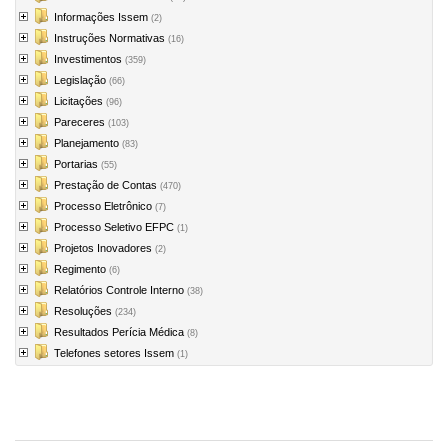
Informações Issem
(2)
Instruções Normativas
(16)
Investimentos
(359)
Legislação
(66)
Licitações
(96)
Pareceres
(103)
Planejamento
(83)
Portarias
(55)
Prestação de Contas
(470)
Processo Eletrônico
(7)
Processo Seletivo EFPC
(1)
Projetos Inovadores
(2)
Regimento
(6)
Relatórios Controle Interno
(38)
Resoluções
(234)
Resultados Perícia Médica
(8)
Telefones setores Issem
(1)