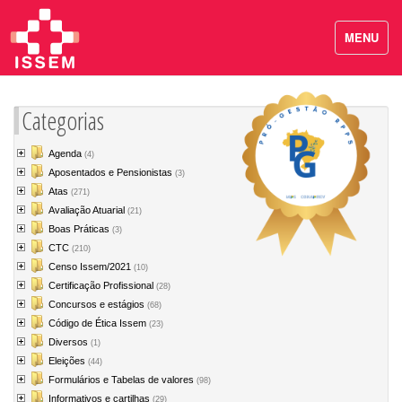
MENU
Categorias
Agenda
(4)
Aposentados e Pensionistas
(3)
Atas
(271)
Avaliação Atuarial
(21)
Boas Práticas
(3)
CTC
(210)
Censo Issem/2021
(10)
Certificação Profissional
(28)
Concursos e estágios
(68)
Código de Ética Issem
(23)
Diversos
(1)
Eleições
(44)
Formulários e Tabelas de valores
(98)
Informativos e cartilhas
(29)