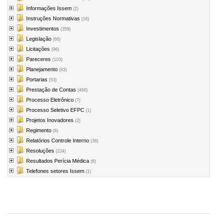
Informações Issem
(2)
Instruções Normativas
(16)
Investimentos
(359)
Legislação
(66)
Licitações
(96)
Pareceres
(103)
Planejamento
(83)
Portarias
(53)
Prestação de Contas
(466)
Processo Eletrônico
(7)
Processo Seletivo EFPC
(1)
Projetos Inovadores
(2)
Regimento
(6)
Relatórios Controle Interno
(38)
Resoluções
(234)
Resultados Perícia Médica
(8)
Telefones setores Issem
(1)