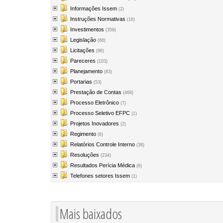
Informações Issem
(2)
Instruções Normativas
(16)
Investimentos
(359)
Legislação
(66)
Licitações
(96)
Pareceres
(103)
Planejamento
(83)
Portarias
(53)
Prestação de Contas
(468)
Processo Eletrônico
(7)
Processo Seletivo EFPC
(1)
Projetos Inovadores
(2)
Regimento
(6)
Relatórios Controle Interno
(38)
Resoluções
(234)
Resultados Perícia Médica
(8)
Telefones setores Issem
(1)
Mais baixados