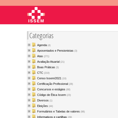
Categorias
Agenda
(4)
Aposentados e Pensionistas
(3)
Atas
(271)
Avaliação Atuarial
(21)
Boas Práticas
(3)
CTC
(210)
Censo Issem/2021
(10)
Certificação Profissional
(28)
Concursos e estágios
(68)
Código de Ética Issem
(23)
Diversos
(1)
Eleições
(44)
Formulários e Tabelas de valores
(98)
Informativos e cartilhas
(29)