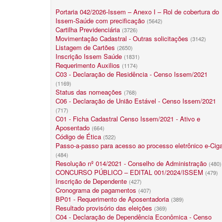
Portaria 042/2026-Issem – Anexo I – Rol de cobertura do
Issem-Saúde com precificação
(5642)
Cartilha Previdenciária
(3726)
Movimentação Cadastral - Outras solicitações
(3142)
Listagem de Cartões
(2650)
Inscrição Issem Saúde
(1831)
Requerimento Auxilios
(1174)
C03 - Declaração de Residência - Censo Issem/2021
(1169)
Status das nomeações
(768)
C06 - Declaração de União Estável - Censo Issem/2021
(717)
C01 - Ficha Cadastral Censo Issem/2021 - Ativo e
Aposentado
(664)
Código de Ética
(522)
Passo-a-passo para acesso ao processo eletrônico e-Cig
(484)
Resolução nº 014/2021 - Conselho de Administração
(480)
CONCURSO PÚBLICO – EDITAL 001/2024/ISSEM
(479)
Inscrição de Dependente
(427)
Cronograma de pagamentos
(407)
BP01 - Requerimento de Aposentadoria
(389)
Resultado provisório das eleições
(369)
C04 - Declaração de Dependência Econômica - Censo