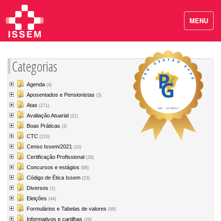
MENU
Categorias
Agenda
(4)
Aposentados e Pensionistas
(3)
Atas
(271)
Avaliação Atuarial
(21)
Boas Práticas
(3)
CTC
(210)
Censo Issem/2021
(10)
Certificação Profissional
(28)
Concursos e estágios
(68)
Código de Ética Issem
(23)
Diversos
(1)
Eleições
(44)
Formulários e Tabelas de valores
(98)
Informativos e cartilhas
(29)