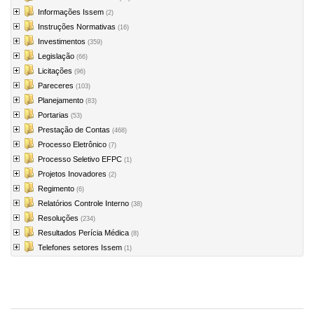
Informações Issem
(2)
Instruções Normativas
(16)
Investimentos
(359)
Legislação
(66)
Licitações
(96)
Pareceres
(103)
Planejamento
(83)
Portarias
(53)
Prestação de Contas
(468)
Processo Eletrônico
(7)
Processo Seletivo EFPC
(1)
Projetos Inovadores
(2)
Regimento
(6)
Relatórios Controle Interno
(38)
Resoluções
(234)
Resultados Perícia Médica
(8)
Telefones setores Issem
(1)