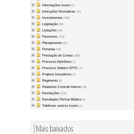
Informações Issem
(2)
Instruções Normativas
(16)
Investimentos
(359)
Legislação
(66)
Licitações
(96)
Pareceres
(103)
Planejamento
(83)
Portarias
(53)
Prestação de Contas
(468)
Processo Eletrônico
(7)
Processo Seletivo EFPC
(1)
Projetos Inovadores
(2)
Regimento
(6)
Relatórios Controle Interno
(38)
Resoluções
(234)
Resultados Perícia Médica
(8)
Telefones setores Issem
(1)
Mais baixados