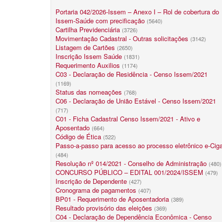
Portaria 042/2026-Issem – Anexo I – Rol de cobertura do
Issem-Saúde com precificação
(5640)
Cartilha Previdenciária
(3726)
Movimentação Cadastral - Outras solicitações
(3142)
Listagem de Cartões
(2650)
Inscrição Issem Saúde
(1831)
Requerimento Auxilios
(1174)
C03 - Declaração de Residência - Censo Issem/2021
(1169)
Status das nomeações
(768)
C06 - Declaração de União Estável - Censo Issem/2021
(717)
C01 - Ficha Cadastral Censo Issem/2021 - Ativo e
Aposentado
(664)
Código de Ética
(522)
Passo-a-passo para acesso ao processo eletrônico e-Cig
(484)
Resolução nº 014/2021 - Conselho de Administração
(480)
CONCURSO PÚBLICO – EDITAL 001/2024/ISSEM
(479)
Inscrição de Dependente
(427)
Cronograma de pagamentos
(407)
BP01 - Requerimento de Aposentadoria
(389)
Resultado provisório das eleições
(369)
C04 - Declaração de Dependência Econômica - Censo