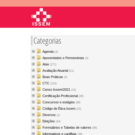
Categorias
Agenda
(4)
Aposentados e Pensionistas
(3)
Atas
(271)
Avaliação Atuarial
(21)
Boas Práticas
(3)
CTC
(210)
Censo Issem/2021
(10)
Certificação Profissional
(28)
Concursos e estágios
(68)
Código de Ética Issem
(23)
Diversos
(1)
Eleições
(44)
Formulários e Tabelas de valores
(98)
Informativos e cartilhas
(29)