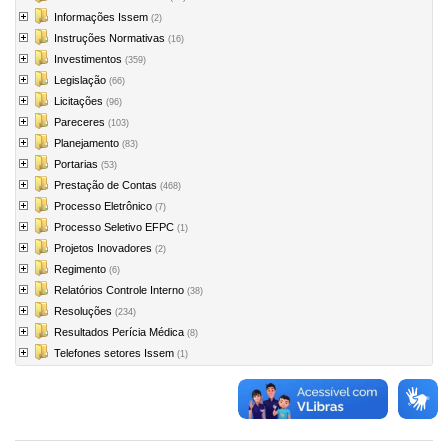
Informações Issem
(2)
Instruções Normativas
(16)
Investimentos
(359)
Legislação
(66)
Licitações
(96)
Pareceres
(103)
Planejamento
(83)
Portarias
(53)
Prestação de Contas
(468)
Processo Eletrônico
(7)
Processo Seletivo EFPC
(1)
Projetos Inovadores
(2)
Regimento
(6)
Relatórios Controle Interno
(38)
Resoluções
(234)
Resultados Perícia Médica
(8)
Telefones setores Issem
(1)