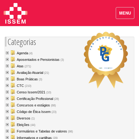
MENU
Categorias
Agenda
(4)
Aposentados e Pensionistas
(3)
Atas
(271)
Avaliação Atuarial
(21)
Boas Práticas
(3)
CTC
(210)
Censo Issem/2021
(10)
Certificação Profissional
(28)
Concursos e estágios
(68)
Código de Ética Issem
(23)
Diversos
(1)
Eleições
(44)
Formulários e Tabelas de valores
(98)
Informativos e cartilhas
(29)