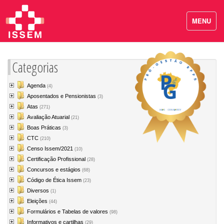
MENU
Categorias
Agenda
(4)
Aposentados e Pensionistas
(3)
Atas
(271)
Avaliação Atuarial
(21)
Boas Práticas
(3)
CTC
(210)
Censo Issem/2021
(10)
Certificação Profissional
(28)
Concursos e estágios
(68)
Código de Ética Issem
(23)
Diversos
(1)
Eleições
(44)
Formulários e Tabelas de valores
(98)
Informativos e cartilhas
(29)