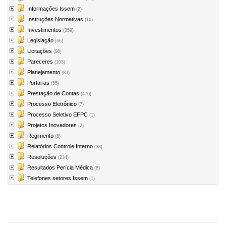
Informações Issem
(2)
Instruções Normativas
(16)
Investimentos
(359)
Legislação
(66)
Licitações
(96)
Pareceres
(103)
Planejamento
(83)
Portarias
(55)
Prestação de Contas
(470)
Processo Eletrônico
(7)
Processo Seletivo EFPC
(1)
Projetos Inovadores
(2)
Regimento
(6)
Relatórios Controle Interno
(38)
Resoluções
(234)
Resultados Perícia Médica
(8)
Telefones setores Issem
(1)