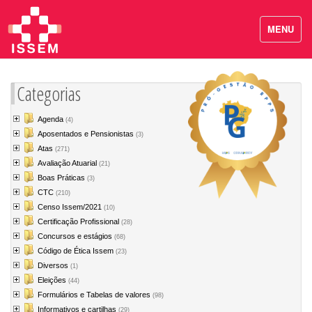
MENU
Categorias
Agenda
(4)
Aposentados e Pensionistas
(3)
Atas
(271)
Avaliação Atuarial
(21)
Boas Práticas
(3)
CTC
(210)
Censo Issem/2021
(10)
Certificação Profissional
(28)
Concursos e estágios
(68)
Código de Ética Issem
(23)
Diversos
(1)
Eleições
(44)
Formulários e Tabelas de valores
(98)
Informativos e cartilhas
(29)