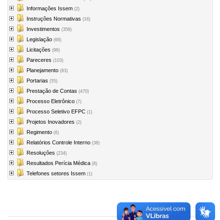
Informações Issem
(2)
Instruções Normativas
(16)
Investimentos
(359)
Legislação
(66)
Licitações
(96)
Pareceres
(103)
Planejamento
(83)
Portarias
(55)
Prestação de Contas
(470)
Processo Eletrônico
(7)
Processo Seletivo EFPC
(1)
Projetos Inovadores
(2)
Regimento
(6)
Relatórios Controle Interno
(38)
Resoluções
(234)
Resultados Perícia Médica
(8)
Telefones setores Issem
(1)